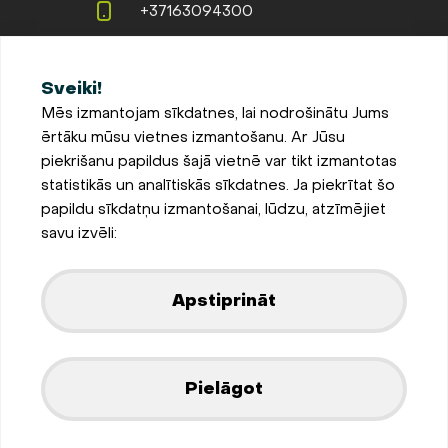
+37163094300
info@evopipes.lv
Sveiki!
Langervaldes iela 2a, Jelgava,
Mēs izmantojam sīkdatnes, lai nodrošinātu Jums
LV-3002, Latvija
ērtāku mūsu vietnes izmantošanu. Ar Jūsu
Pieteikties jaunumiem
piekrišanu papildus šajā vietnē var tikt izmantotas
statistikās un analītiskās sīkdatnes. Ja piekrītat šo
Sīkdatņu iestatījumi
papildu sīkdatņu izmantošanai, lūdzu, atzīmējiet
Privātuma un sīkdatņu
savu izvēli:
politika
Parādīt kartē
Apstiprināt
Izstrādājis
Pielāgot