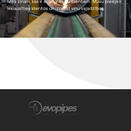
Mēs zinām, kas ir svarīgi mūsu klientiem. Mūsu pieeja ir
ieklausīties klientos un izprast viņu vajadzības.