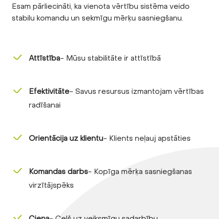
Esam pārliecināti, ka vienota vērtību sistēma veido
stabilu komandu un sekmīgu mērķu sasniegšanu.
Attīstība
- Mūsu stabilitāte ir attīstībā
Efektivitāte
- Savus resursus izmantojam vērtības
radīšanai
Orientācija uz klientu
- Klients neļauj apstāties
Komandas darbs
- Kopīga mērķa sasniegšanas
virzītājspēks
Cieņa
- Ceļš uz veiksmīgu sadarbību