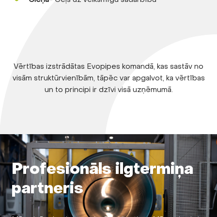
Vērtības izstrādātas Evopipes komandā, kas sastāv no
visām struktūrvienībām, tāpēc var apgalvot, ka vērtības
un to principi ir dzīvi visā uzņēmumā.
Profesionāls ilgtermiņa
partneris