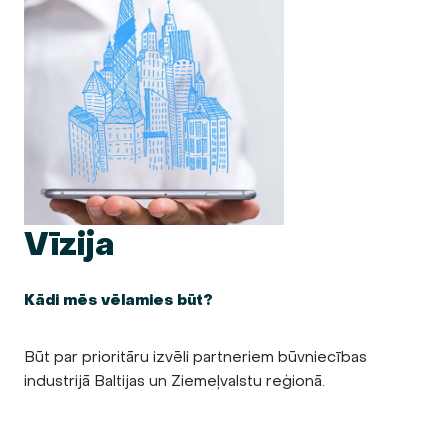
Vīzija
Kādi mēs vēlamies būt?
Būt par prioritāru izvēli partneriem būvniecības
industrijā Baltijas un Ziemeļvalstu reģionā.