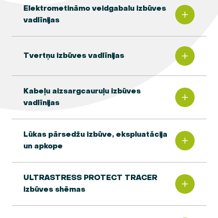
Elektrometināmo veidgabalu izbūves
vadlīnijas
Tvertņu izbūves vadlīnijas
Kabeļu aizsargcauruļu izbūves
vadlīnijas
Lūkas pārsedžu izbūve, ekspluatācija
un apkope
ULTRASTRESS PROTECT TRACER
izbūves shēmas