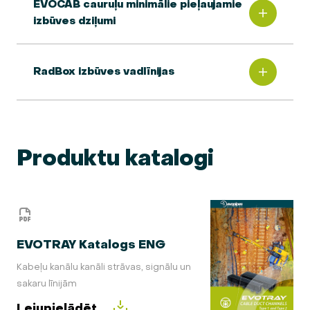
EVOCAB cauruļu minimālie pieļaujamie
izbūves dziļumi
RadBox izbūves vadlīnijas
Produktu katalogi
EVOTRAY Katalogs ENG
Kabeļu kanālu kanāli strāvas, signālu un
sakaru līnijām
Lejupielādēt