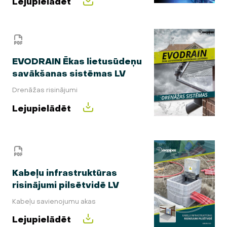
Lejupielādēt
EVODRAIN Ēkas lietusūdeņu
savākšanas sistēmas LV
Drenāžas risinājumi
Lejupielādēt
Kabeļu infrastruktūras
risinājumi pilsētvidē LV
Kabeļu savienojumu akas
Lejupielādēt