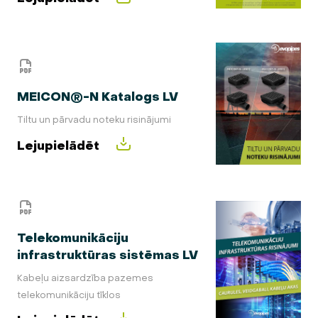
MEICON®-N Katalogs LV
Tiltu un pārvadu noteku risinājumi
Lejupielādēt
Telekomunikāciju
infrastruktūras sistēmas LV
Kabeļu aizsardzība pazemes
telekomunikāciju tīklos