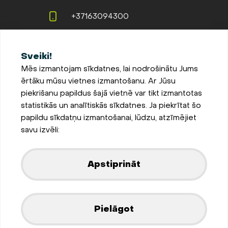
+37163094300
info@evopipes.lv
Sveiki!
Langervaldes iela 2a, Jelgava,
Mēs izmantojam sīkdatnes, lai nodrošinātu Jums
LV-3002, Latvija
ērtāku mūsu vietnes izmantošanu. Ar Jūsu
Pieteikties jaunumiem
piekrišanu papildus šajā vietnē var tikt izmantotas
statistikās un analītiskās sīkdatnes. Ja piekrītat šo
Sīkdatņu iestatījumi
papildu sīkdatņu izmantošanai, lūdzu, atzīmējiet
Privātuma un sīkdatņu
savu izvēli:
politika
Parādīt kartē
Apstiprināt
Izstrādājis
Pielāgot