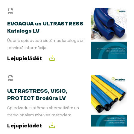
EVOAQUA un ULTRASTRESS
Katalogs LV
Ūdens spiedvadu sistēmas katalogs un
tehniskā informācija
Lejupielādēt
ULTRASTRESS, VISIO,
PROTECT Brošūra LV
Spiedvadu sistēmas alternatīvām un
tradicionālām izbūves metodēm
Lejupielādēt