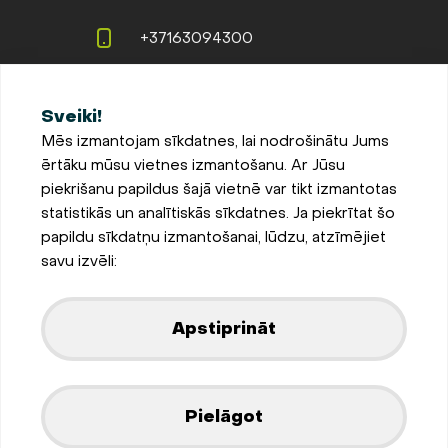
+37163094300
info@evopipes.lv
Sveiki!
Langervaldes iela 2a, Jelgava,
Mēs izmantojam sīkdatnes, lai nodrošinātu Jums
LV-3002, Latvija
ērtāku mūsu vietnes izmantošanu. Ar Jūsu
Pieteikties jaunumiem
piekrišanu papildus šajā vietnē var tikt izmantotas
statistikās un analītiskās sīkdatnes. Ja piekrītat šo
Sīkdatņu iestatījumi
papildu sīkdatņu izmantošanai, lūdzu, atzīmējiet
Privātuma un sīkdatņu
savu izvēli:
politika
Parādīt kartē
Apstiprināt
Izstrādājis
Pielāgot