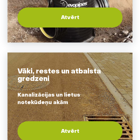
Atvērt
Vāki, restes un atbalsta
gredzeni
Kanalizācijas un lietus
notekūdeņu akām
Atvērt