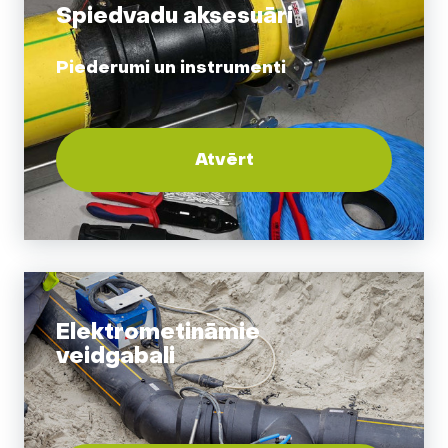
Spiedvadu aksesuāri
Piederumi un instrumenti
Atvērt
Elektrometināmie
veidgabali