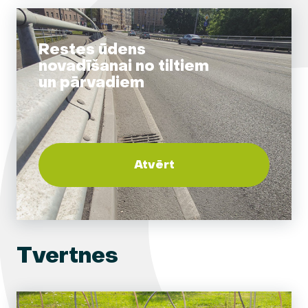
Restes ūdens
novadīšanai no tiltiem
un pārvadiem
Atvērt
Tvertnes