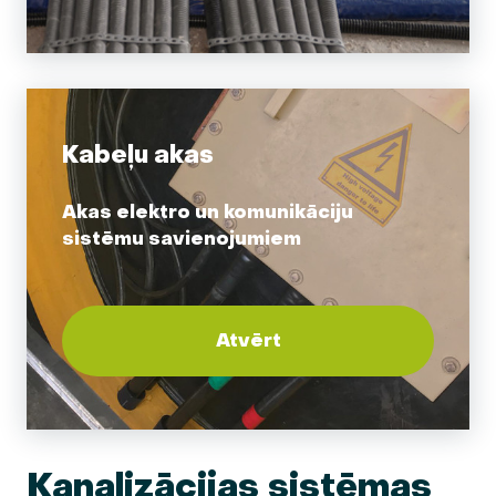
Kabeļu akas
Akas elektro un komunikāciju
sistēmu savienojumiem
Atvērt
Kanalizācijas sistēmas