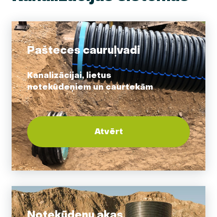
Pašteces cauruļvadi
Kanalizācijai, lietus
notekūdeņiem un caurtekām
Atvērt
Notekūdeņu akas