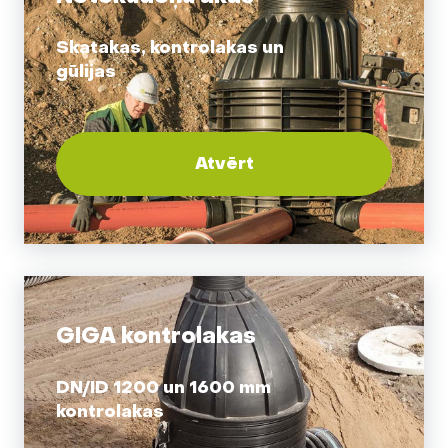
Skatakas, kontrolakas un
gūlijas
Atvērt
GIGA kontrolakas
DN/ID 1200 un 1600 mm
kontrolakas