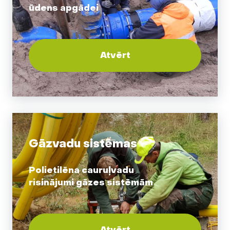
ūdens apgādei
Atvērt
Gāzvadu sistēmas
Polietilēna cauruļvadu
risinājumi gāzes sistēmām
Atvērt