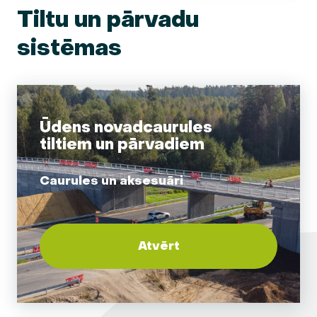
Tiltu un pārvadu
sistēmas
Ūdens novadcaurules
tiltiem un pārvadiem
Caurules un aksesuāri
Atvērt