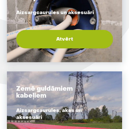
Aizsargcaurules un aksesuāri
Atvērt
Zemē guldāmiem
kabeļiem
Aizsargcaurules, akas un
aksesuāri