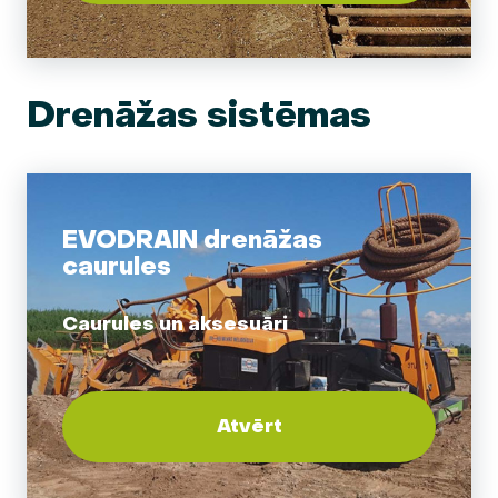
Drenāžas sistēmas
EVODRAIN drenāžas
caurules
Caurules un aksesuāri
Atvērt