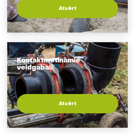
Atvērt
Kontaktmetināmie
veidgabali
Atvērt