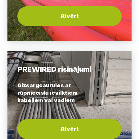
Atvērt
PREWIRED risinājumi
Aizsargcaurules ar
rūpnieciski ievilktiem
kabeļiem vai vadiem
Atvērt