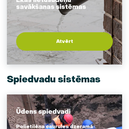
Ēkas lietusūdeņu
savākšanas sistēmas
Atvērt
Spiedvadu sistēmas
Ūdens spiedvadi
Polietilēna caurules dzeramā