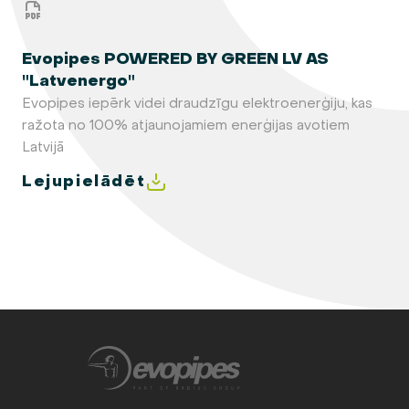
Evopipes POWERED BY GREEN LV AS
"Latvenergo"
Evopipes iepērk videi draudzīgu elektroenerģiju, kas
ražota no 100% atjaunojamiem enerģijas avotiem
Latvijā
Lejupielādēt