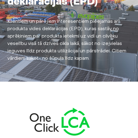
deklarācijas (EPD)
Klientiem un pārējiem interesentiem pieejamas arī
produkta vides deklarācijas (EPD), kuras sastāv no
aprēķiniem par produkta ietekmi uz vidi un cilvēku
veselību visā tā dzīves cikla laikā, sākot no izejvielas
ieguves līdz produkta utilizācijai un pārstrādei. Citiem
vārdiem sakot- no šūpuļa līdz kapam.