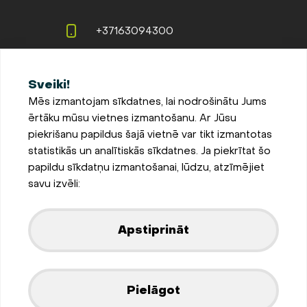
+37163094300
info@evopipes.lv
Sveiki!
Langervaldes iela 2a, Jelgava,
Mēs izmantojam sīkdatnes, lai nodrošinātu Jums
LV-3002, Latvija
ērtāku mūsu vietnes izmantošanu. Ar Jūsu
Pieteikties jaunumiem
piekrišanu papildus šajā vietnē var tikt izmantotas
statistikās un analītiskās sīkdatnes. Ja piekrītat šo
Sīkdatņu iestatījumi
papildu sīkdatņu izmantošanai, lūdzu, atzīmējiet
Privātuma un sīkdatņu
savu izvēli:
politika
Parādīt kartē
Apstiprināt
Izstrādājis
Pielāgot