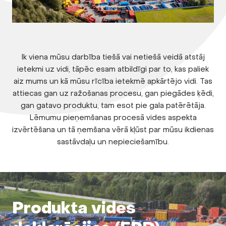
Ik viena mūsu darbība tiešā vai netiešā veidā atstāj
ietekmi uz vidi, tāpēc esam atbildīgi par to, kas paliek
aiz mums un kā mūsu rīcība ietekmē apkārtējo vidi. Tas
attiecas gan uz ražošanas procesu, gan piegādes ķēdi,
gan gatavo produktu, tam esot pie gala patērētāja.
Lēmumu pieņemšanas procesā vides aspekta
izvērtēšana un tā ņemšana vērā kļūst par mūsu ikdienas
sastāvdaļu un nepieciešamību.
Produkta vides