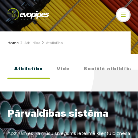
Home
Atbildība
Atbilstība
Atbilstība
Vide
Sociālā atbildība
Pārvaldības sistēma
Apzināmies, ka mūsu sniegums ietekmē klientu biznesa