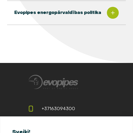
Evopipes energopārvaldības politika
+37163094300
info@evopipes.lv
Sveiki!