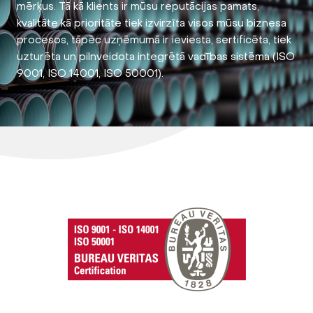
mērķus. Tā kā klients ir mūsu reputācijas pamats,
kvalitāte kā prioritāte tiek izvirzīta visos mūsu biznesa
procesos, tāpēc uzņēmumā ir ieviesta, sertificēta, tiek
uzturēta un pilnveidota integrētā vadības sistēma (ISO
9001, ISO 14001, ISO 50001).