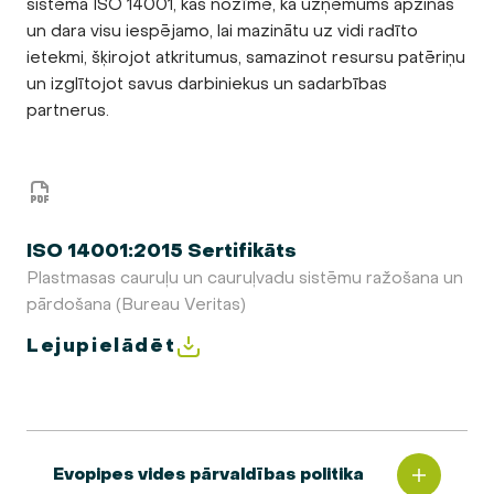
sistēma ISO 14001, kas nozīmē, ka uzņēmums apzinās
un dara visu iespējamo, lai mazinātu uz vidi radīto
ietekmi, šķirojot atkritumus, samazinot resursu patēriņu
un izglītojot savus darbiniekus un sadarbības
partnerus.
ISO 14001:2015 Sertifikāts
Plastmasas cauruļu un cauruļvadu sistēmu ražošana un
pārdošana (Bureau Veritas)
Lejupielādēt
Evopipes vides pārvaldības politika