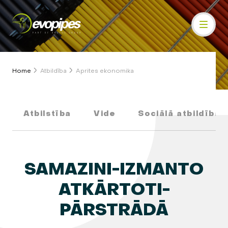
Home
Atbildība
Aprites ekonomika
Atbilstība
Vide
Sociālā atbildība
SAMAZINI-IZMANTO
ATKĀRTOTI-
PĀRSTRĀDĀ