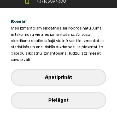
+37163094300
info@evopipes.lv
Sveiki!
Langervaldes iela 2a, Jelgava,
Mēs izmantojam sīkdatnes, lai nodrošinātu Jums
LV-3002, Latvija
ērtāku mūsu vietnes izmantošanu. Ar Jūsu
Pieteikties jaunumiem
piekrišanu papildus šajā vietnē var tikt izmantotas
statistikās un analītiskās sīkdatnes. Ja piekrītat šo
Sīkdatņu iestatījumi
papildu sīkdatņu izmantošanai, lūdzu, atzīmējiet
Privātuma un sīkdatņu
savu izvēli:
politika
Parādīt kartē
Apstiprināt
Izstrādājis
Pielāgot