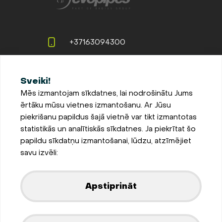
+37163094300
info@evopipes.lv
Sveiki!
Langervaldes iela 2a, Jelgava,
Mēs izmantojam sīkdatnes, lai nodrošinātu Jums
LV-3002, Latvija
ērtāku mūsu vietnes izmantošanu. Ar Jūsu
Pieteikties jaunumiem
piekrišanu papildus šajā vietnē var tikt izmantotas
statistikās un analītiskās sīkdatnes. Ja piekrītat šo
Sīkdatņu iestatījumi
papildu sīkdatņu izmantošanai, lūdzu, atzīmējiet
Privātuma un sīkdatņu
savu izvēli:
politika
Parādīt kartē
Apstiprināt