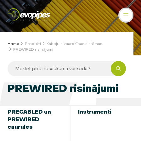
Home
Produkti
Kabeļu aizsardzības sistēmas
PREWIRED risinājumi
PREWIRED risinājumi
PRECABLED un
Instrumenti
PREWIRED
caurules