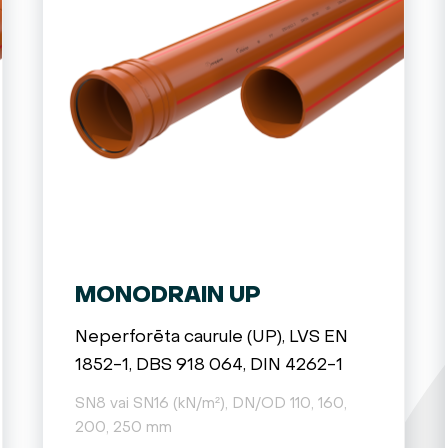
SEAL LOCK
MONODRAIN UP
Neperforēta caurule (UP), LVS EN
1852-1, DBS 918 064, DIN 4262-1
SN8 vai SN16 (kN/m²), DN/OD 110, 160,
200, 250 mm