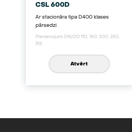
CSL 600D
Ar stacionāra tipa D400 klases
pārsedzi
Pievienojumi DN/OD 110, 160, 200, 250,
315
Atvērt