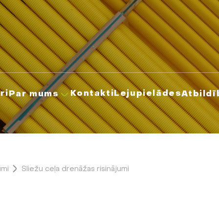
ri
Kontakti
Lejupielādes
Par mums
Atbildī
umi
Sliežu ceļa drenāžas risinājumi