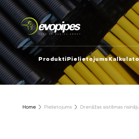
Produkti
Pielietojums
Kalkulato
Home
Pielietojums
Drenāžas sistēmas risināj