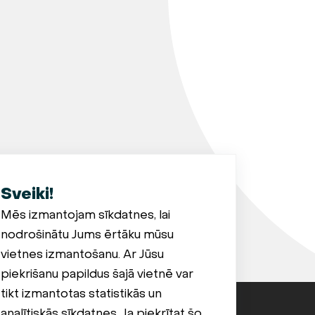
Sveiki!
Mēs izmantojam sīkdatnes, lai
nodrošinātu Jums ērtāku mūsu
vietnes izmantošanu. Ar Jūsu
piekrišanu papildus šajā vietnē var
tikt izmantotas statistikās un
analītiskās sīkdatnes. Ja piekrītat šo