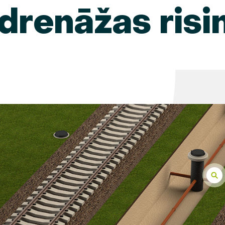
 drenāžas risi