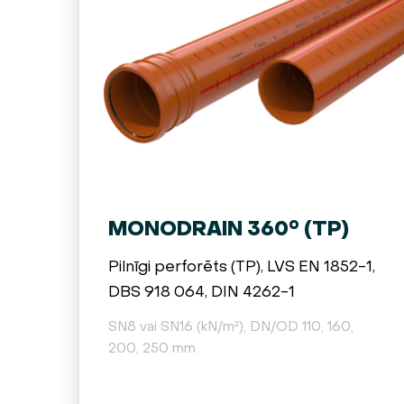
MONODRAIN 360° (TP)
Pilnīgi perforēts (TP), LVS EN 1852-1,
DBS 918 064, DIN 4262-1
SN8 vai SN16 (kN/m²), DN/OD 110, 160,
200, 250 mm