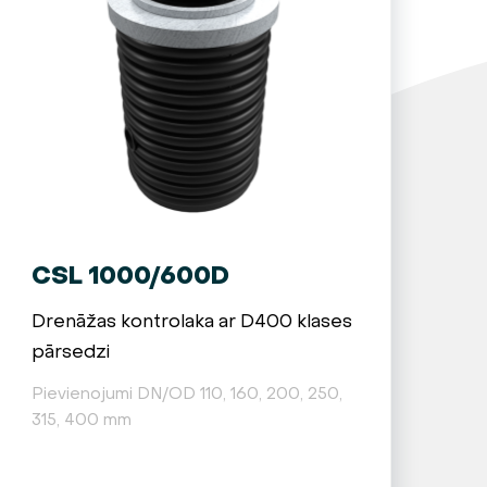
CSL 1000/600D
Drenāžas kontrolaka ar D400 klases
pārsedzi
Pievienojumi DN/OD 110, 160, 200, 250,
315, 400 mm