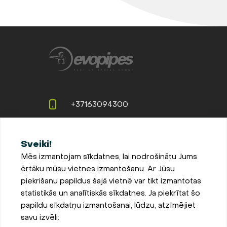
+37163094300
info@evopipes.lv
Sveiki!
Langervaldes iela 2a, Jelgava,
Mēs izmantojam sīkdatnes, lai nodrošinātu Jums
LV-3002, Latvija
ērtāku mūsu vietnes izmantošanu. Ar Jūsu
Pieteikties jaunumiem
piekrišanu papildus šajā vietnē var tikt izmantotas
statistikās un analītiskās sīkdatnes. Ja piekrītat šo
Sīkdatņu iestatījumi
papildu sīkdatņu izmantošanai, lūdzu, atzīmējiet
Privātuma un sīkdatņu
savu izvēli:
politika