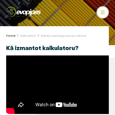
Home
Kalkulatori
Kabeļu aizsargcauruļu izbūve
Kā izmantot kalkulatoru?