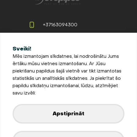
+37163094300
info@evopipes.lv
Sveiki!
Langervaldes iela 2a, Jelgava,
Mēs izmantojam sīkdatnes, lai nodrošinātu Jums
LV-3002, Latvija
ērtāku mūsu vietnes izmantošanu. Ar Jūsu
Pieteikties jaunumiem
piekrišanu papildus šajā vietnē var tikt izmantotas
statistikās un analītiskās sīkdatnes. Ja piekrītat šo
Sīkdatņu iestatījumi
papildu sīkdatņu izmantošanai, lūdzu, atzīmējiet
Privātuma un sīkdatņu
savu izvēli:
politika
Parādīt kartē
Apstiprināt