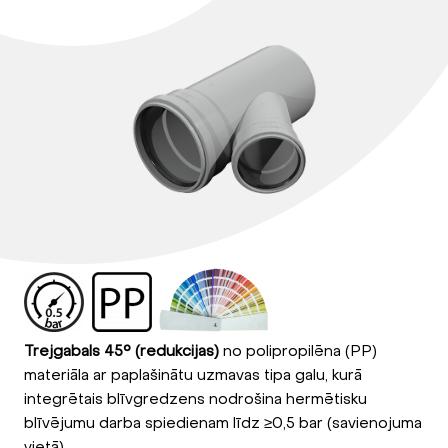
Trejgabals 45° (redukcijas)
no polipropilēna (PP)
materiāla ar paplašinātu uzmavas tipa galu, kurā
integrētais blīvgredzens nodrošina hermētisku
blīvējumu darba spiedienam līdz ≥0,5 bar (savienojuma
vietā).