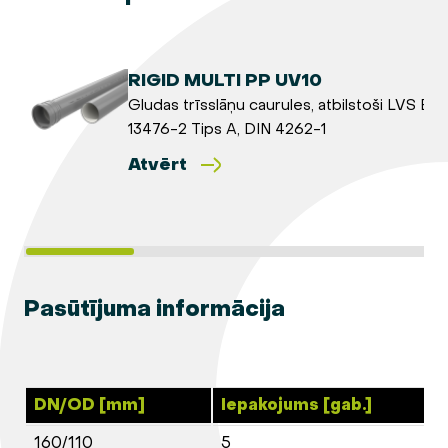
RIGID MULTI PP UV10
Gludas trīsslāņu caurules, atbilstoši LVS EN
13476-2 Tips A, DIN 4262-1
Atvērt
Pasūtījuma informācija
DN/OD [mm]
Iepakojums [gab.]
160/110
5