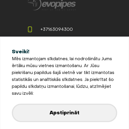
+37163094300
info@evopipes.lv
Sveiki!
Langervaldes iela 2a, Jelgava,
Mēs izmantojam sīkdatnes, lai nodrošinātu Jums
LV-3002, Latvija
ērtāku mūsu vietnes izmantošanu. Ar Jūsu
Pieteikties jaunumiem
piekrišanu papildus šajā vietnē var tikt izmantotas
statistikās un analītiskās sīkdatnes. Ja piekrītat šo
Sīkdatņu iestatījumi
papildu sīkdatņu izmantošanai, lūdzu, atzīmējiet
Privātuma un sīkdatņu
savu izvēli:
politika
Parādīt kartē
Apstiprināt