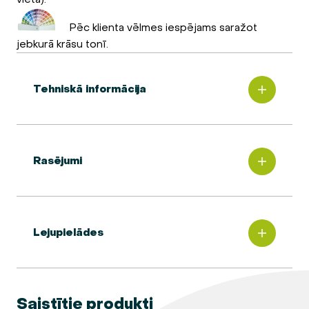
Pēc klienta vēlmes iespējams saražot
jebkurā krāsu tonī.
Tehniskā informācija
Rasējumi
Lejupielādes
Saistītie produkti