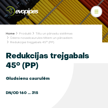
Home
Produkti
Tiltu un pārvadu sistēmas
Ūdens novadcaurules tiltiem un pārvadiem
Redukcijas trejgabals 45° (PP)
Redukcijas trejgabals
45° (PP)
Gludsienu caurulēm
DN/OD 160 ... 315