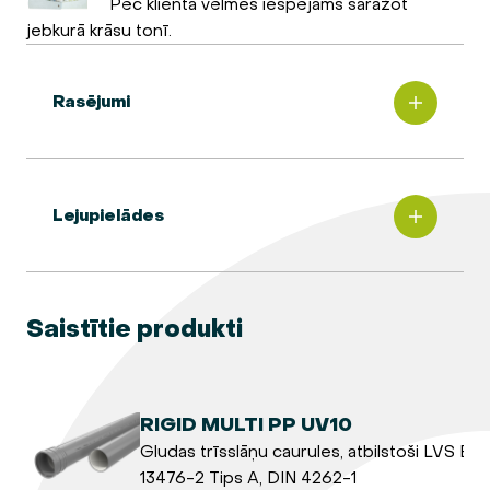
Pēc klienta vēlmes iespējams saražot
jebkurā krāsu tonī.
Rasējumi
Lejupielādes
Saistītie produkti
RIGID MULTI PP UV10
Gludas trīsslāņu caurules, atbilstoši LVS EN
13476-2 Tips A, DIN 4262-1