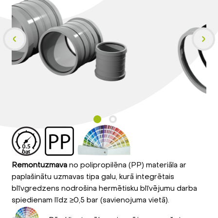
Remontuzmava
no polipropilēna (PP) materiāla ar
paplašinātu uzmavas tipa galu, kurā integrētais
blīvgredzens nodrošina hermētisku blīvējumu darba
spiedienam līdz ≥0,5 bar (savienojuma vietā).