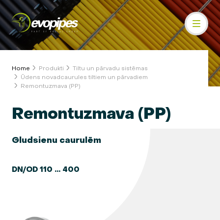
Home
Produkti
Tiltu un pārvadu sistēmas
Ūdens novadcaurules tiltiem un pārvadiem
Remontuzmava (PP)
Remontuzmava (PP)
Gludsienu caurulēm
DN/OD 110 ... 400