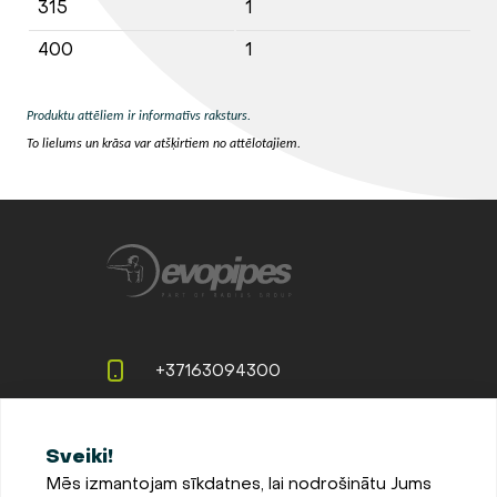
315
1
400
1
Produktu attēliem ir informatīvs raksturs.
To lielums un krāsa var atšķirtiem no attēlotajiem.
+37163094300
info@evopipes.lv
Sveiki!
Langervaldes iela 2a, Jelgava,
Mēs izmantojam sīkdatnes, lai nodrošinātu Jums
LV-3002, Latvija