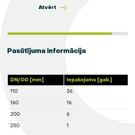
Atvērt
Pasūtījuma informācija
DN/OD [mm]
Iepakojums [gab.]
110
36
160
16
200
6
250
1