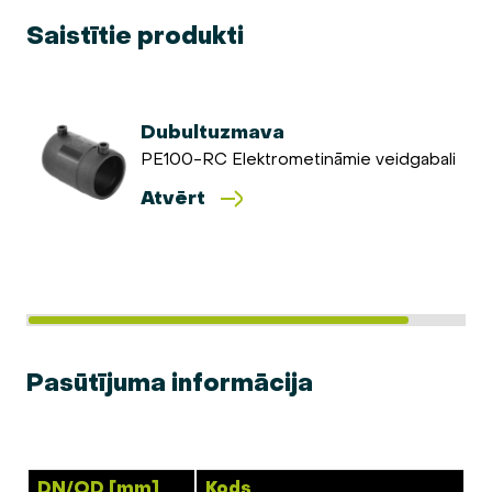
Saistītie produkti
Dubultuzmava
PE100-RC Elektrometināmie veidgabali
Atvērt
Pasūtījuma informācija
DN/OD [mm]
Kods