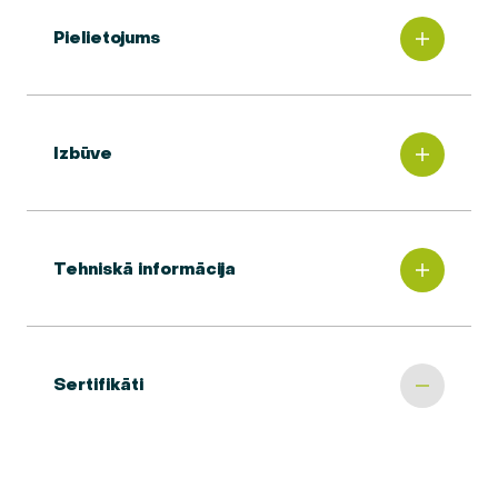
Pielietojums
Izbūve
Tehniskā informācija
Sertifikāti