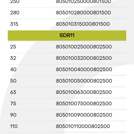
250
805010250000801500
280
805010280000801500
315
805010315000801500
SDR11
25
805010025000802500
32
805010032000802500
40
805010040000802500
50
805010050000802500
63
805010063000802500
75
805010075000802500
90
805010090000802500
110
805010110000802500