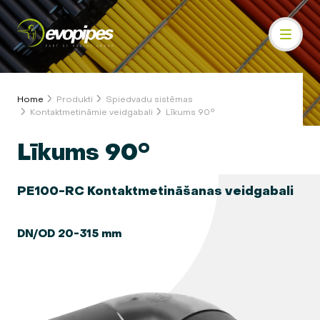
Home
Produkti
Spiedvadu sistēmas
Kontaktmetināmie veidgabali
Līkums 90°
Līkums 90°
PE100-RC Kontaktmetināšanas veidgabali
DN/OD 20-315 mm