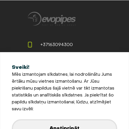
+37163094300
info@evopipes.lv
Sveiki!
Langervaldes iela 2a, Jelgava,
Mēs izmantojam sīkdatnes, lai nodrošinātu Jums
LV-3002, Latvija
ērtāku mūsu vietnes izmantošanu. Ar Jūsu
Pieteikties jaunumiem
piekrišanu papildus šajā vietnē var tikt izmantotas
statistikās un analītiskās sīkdatnes. Ja piekrītat šo
Sīkdatņu iestatījumi
papildu sīkdatņu izmantošanai, lūdzu, atzīmējiet
Privātuma un sīkdatņu
savu izvēli:
politika
Parādīt kartē
Apstiprināt