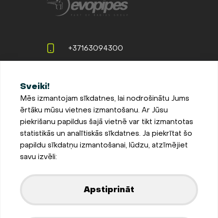
+37163094300
info@evopipes.lv
Sveiki!
Langervaldes iela 2a, Jelgava,
Mēs izmantojam sīkdatnes, lai nodrošinātu Jums
LV-3002, Latvija
ērtāku mūsu vietnes izmantošanu. Ar Jūsu
Pieteikties jaunumiem
piekrišanu papildus šajā vietnē var tikt izmantotas
statistikās un analītiskās sīkdatnes. Ja piekrītat šo
Sīkdatņu iestatījumi
papildu sīkdatņu izmantošanai, lūdzu, atzīmējiet
Privātuma un sīkdatņu
savu izvēli:
politika
Parādīt kartē
Apstiprināt