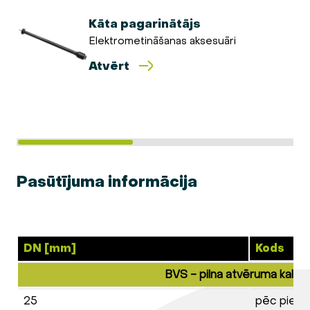
Kāta pagarinātājs
Elektrometināšanas aksesuāri
Atvērt
Pasūtījuma informācija
DN [mm]
Kods
BVS - pilna atvēruma kalibrs
25
pēc piepr