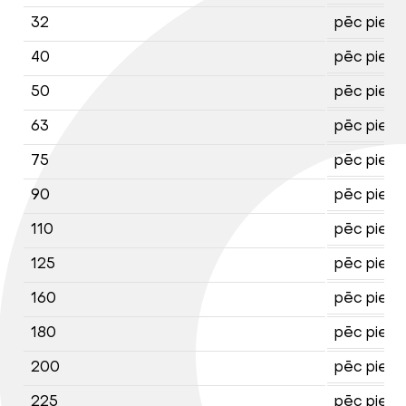
32
pēc piepr
40
pēc piepr
50
pēc piepr
63
pēc piepr
75
pēc piepr
90
pēc piepr
110
pēc piepr
125
pēc piepr
160
pēc piepr
180
pēc piepr
200
pēc piepr
225
pēc piepr