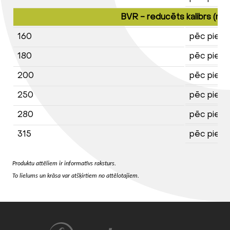
BVR - reducēts kalibrs (re
160
pēc piepr
180
pēc piepr
200
pēc piepr
250
pēc piepr
280
pēc piepr
315
pēc piepr
Produktu attēliem ir informatīvs raksturs.
To lielums un krāsa var atšķirtiem no attēlotajiem.