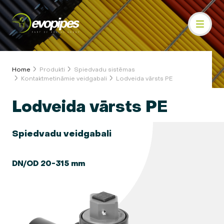
Home
Produkti
Spiedvadu sistēmas
Kontaktmetināmie veidgabali
Lodveida vārsts PE
Lodveida vārsts PE
Spiedvadu veidgabali
DN/OD 20-315 mm