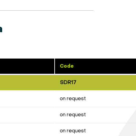
a
Code
SDR17
on request
on request
on request