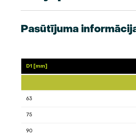
Pasūtījuma informācij
D1 [mm]
63
75
90