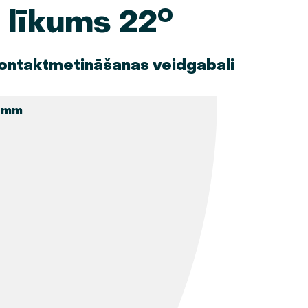
 līkums 22°
ntaktmetināšanas veidgabali
 mm