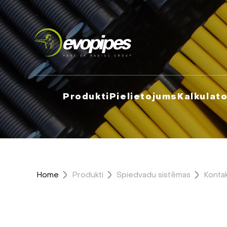
Produkti
Pielietojums
Kalkulato
Home
Produkti
Spiedvadu sistēmas
Kontak