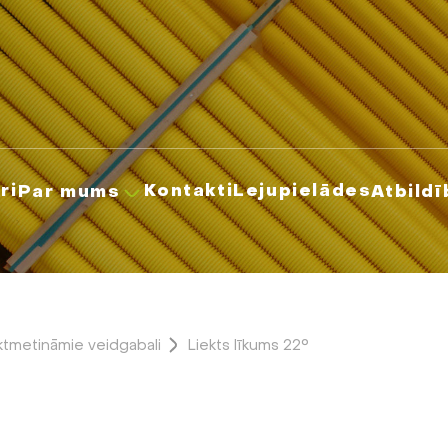
ri
Kontakti
Lejupielādes
Par mums
Atbildī
tmetināmie veidgabali
Liekts līkums 22°