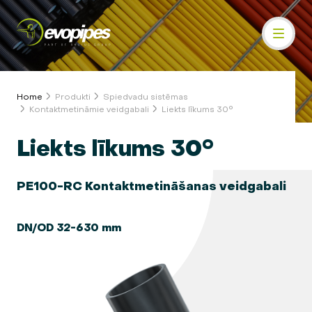
Home
Produkti
Spiedvadu sistēmas
Kontaktmetināmie veidgabali
Liekts līkums 30°
Liekts līkums 30°
PE100-RC Kontaktmetināšanas veidgabali
DN/OD 32-630 mm