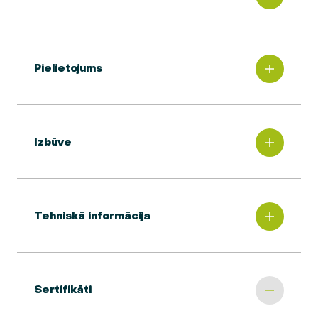
Pielietojums
Izbūve
Tehniskā informācija
Sertifikāti