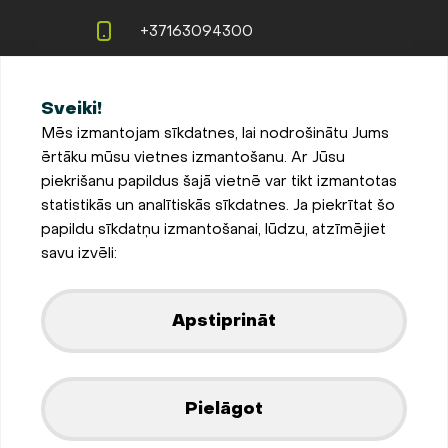
+37163094300
info@evopipes.lv
Sveiki!
Langervaldes iela 2a, Jelgava,
Mēs izmantojam sīkdatnes, lai nodrošinātu Jums
LV-3002, Latvija
ērtāku mūsu vietnes izmantošanu. Ar Jūsu
Pieteikties jaunumiem
piekrišanu papildus šajā vietnē var tikt izmantotas
statistikās un analītiskās sīkdatnes. Ja piekrītat šo
Sīkdatņu iestatījumi
papildu sīkdatņu izmantošanai, lūdzu, atzīmējiet
Privātuma un sīkdatņu
savu izvēli:
politika
Parādīt kartē
Apstiprināt
Izstrādājis
Pielāgot