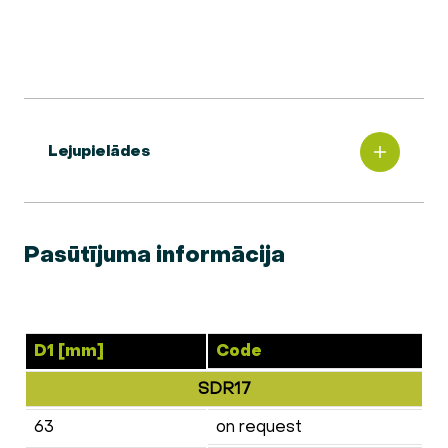
Lejupielādes
Pasūtījuma informācija
D1 [mm]
Code
SDR17
63
on request