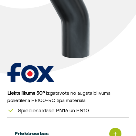
Liekts līkums 30°
izgatavots no augsta blīvuma
polietilēna PE100-RC tipa materiāla.
Spiediena klase PN16 un PN10
Priekšrocības