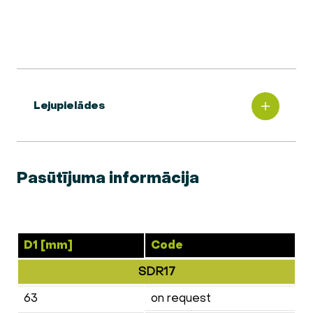
Lejupielādes
Pasūtījuma informācija
D1 [mm]
Code
SDR17
63
on request