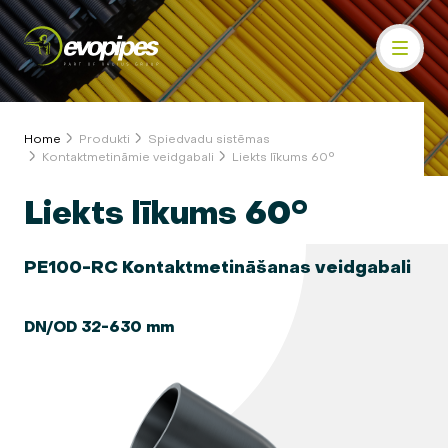
Home
Produkti
Spiedvadu sistēmas
Kontaktmetināmie veidgabali
Liekts līkums 60°
Liekts līkums 60°
PE100-RC Kontaktmetināšanas veidgabali
DN/OD 32-630 mm