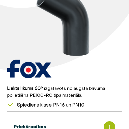
Liekts līkums 60°
izgatavots no augsta blīvuma
polietilēna PE100-RC tipa materiāla.
Spiediena klase PN16 un PN10
Priekšrocības