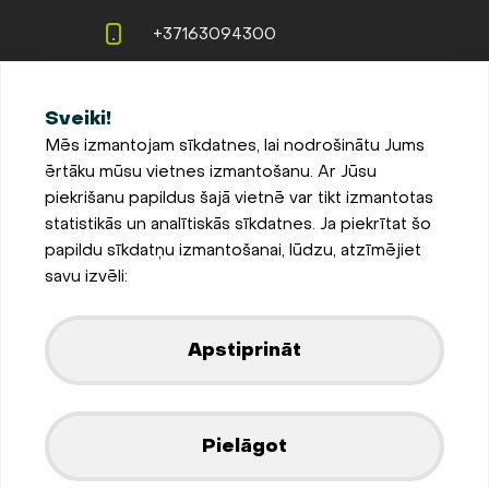
+37163094300
info@evopipes.lv
Sveiki!
Langervaldes iela 2a, Jelgava,
Mēs izmantojam sīkdatnes, lai nodrošinātu Jums
LV-3002, Latvija
ērtāku mūsu vietnes izmantošanu. Ar Jūsu
Pieteikties jaunumiem
piekrišanu papildus šajā vietnē var tikt izmantotas
statistikās un analītiskās sīkdatnes. Ja piekrītat šo
Sīkdatņu iestatījumi
papildu sīkdatņu izmantošanai, lūdzu, atzīmējiet
Privātuma un sīkdatņu
savu izvēli:
politika
Parādīt kartē
Apstiprināt
Izstrādājis
Pielāgot