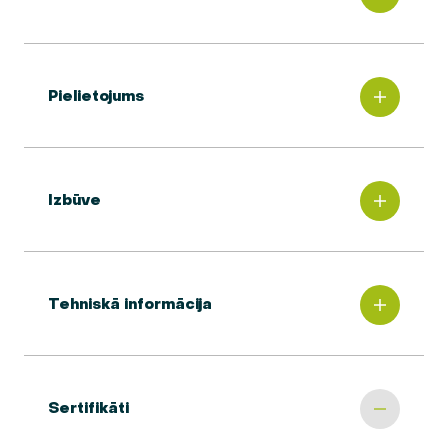
Pielietojums
Izbūve
Tehniskā informācija
Sertifikāti