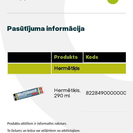
Pasūtījuma informācija
Produkts
Kods
Hermētiķis
Hermētiķis,
82284900000000
290 ml.
Produktu attēliem ir informatīvs raksturs.
To lielums un krāsa var atšķirtiem no attēlotajiem.