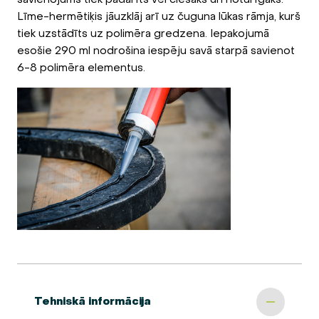
Līme-hermētiķis jāuzklāj arī uz čuguna lūkas rāmja, kurš
tiek uzstādīts uz polimēra gredzena. Iepakojumā
esošie 290 ml nodrošina iespēju savā starpā savienot
6-8 polimēra elementus.
Tehniskā informācija