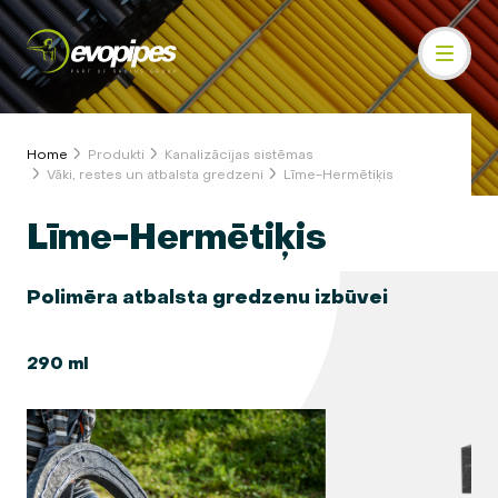
Home
Produkti
Kanalizācijas sistēmas
Vāki, restes un atbalsta gredzeni
Līme-Hermētiķis
Līme-Hermētiķis
Polimēra atbalsta gredzenu izbūvei
290 ml