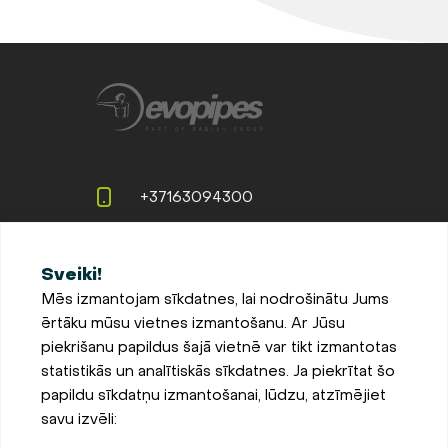
+37163094300
info@evopipes.lv
Sveiki!
Langervaldes iela 2a, Jelgava,
Mēs izmantojam sīkdatnes, lai nodrošinātu Jums
LV-3002, Latvija
ērtāku mūsu vietnes izmantošanu. Ar Jūsu
Pieteikties jaunumiem
piekrišanu papildus šajā vietnē var tikt izmantotas
statistikās un analītiskās sīkdatnes. Ja piekrītat šo
Sīkdatņu iestatījumi
papildu sīkdatņu izmantošanai, lūdzu, atzīmējiet
Privātuma un sīkdatņu
savu izvēli:
politika
Parādīt kartē