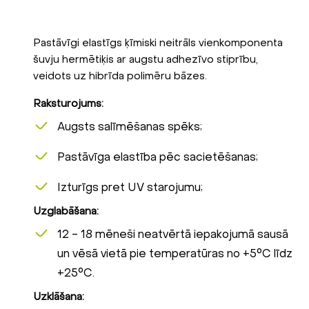
Pastāvīgi elastīgs ķīmiski neitrāls vienkomponenta
šuvju hermētiķis ar augstu adhezīvo stiprību,
veidots uz hibrīda polimēru bāzes.
Raksturojums:
Augsts salīmēšanas spēks;
Pastāvīga elastība pēc sacietēšanas;
Izturīgs pret UV starojumu;
Uzglabāšana:
12 - 18 mēneši neatvērtā iepakojumā sausā
un vēsā vietā pie temperatūras no +5°C līdz
+25°C.
Uzklāšana: