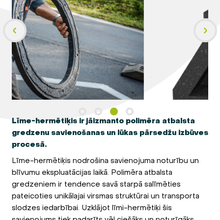
Līme-hermētiķis ir jāizmanto polimēra atbalsta
gredzenu savienošanas un lūkas pārsedžu izbūves
procesā.
Līme-hermētiķis nodrošina savienojuma noturību un
blīvumu ekspluatācijas laikā. Polimēra atbalsta
gredzeniem ir tendence savā starpā salīmēties
pateicoties unikālajai virsmas struktūrai un transporta
slodzes iedarbībai. Uzklājot līmi-hermētiķi šis
savienojums tiek padarīts vēl ciešāks un noturīgāks.