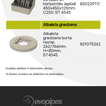
horizontālo ieplūdi
820229T07S
450x450x125mm,
C250, ST 4545.
Atbalsta gredzens
Atbalsta
gredzens borta
restei,
8210752625
262/766mm,
H=80mm,
ST4545.
Produktu attēliem ir informatīvs raksturs.
To lielums un krāsa var atšķirtiem no attēlotajiem.