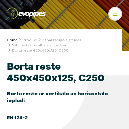
Home
Produkti
Kanalizācijas sistēmas
Vāki, restes un atbalsta gredzeni
Borta reste 450x450x125, C250
Borta reste
450x450x125, C250
Borta reste ar vertikālo un horizontālo
ieplūdi
EN 124-2