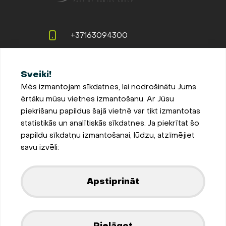
+37163094300
info@evopipes.lv
Sveiki!
Langervaldes iela 2a, Jelgava,
Mēs izmantojam sīkdatnes, lai nodrošinātu Jums
LV-3002, Latvija
ērtāku mūsu vietnes izmantošanu. Ar Jūsu
Pieteikties jaunumiem
piekrišanu papildus šajā vietnē var tikt izmantotas
statistikās un analītiskās sīkdatnes. Ja piekrītat šo
Sīkdatņu iestatījumi
papildu sīkdatņu izmantošanai, lūdzu, atzīmējiet
Privātuma un sīkdatņu
savu izvēli:
politika
Parādīt kartē
Apstiprināt
Izstrādājis
Pielāgot