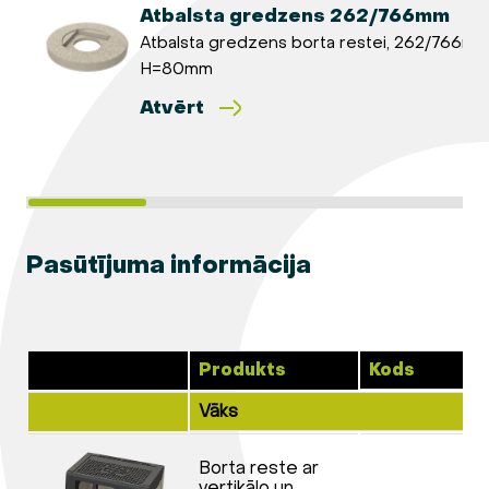
Atbalsta gredzens 262/766mm
Atbalsta gredzens borta restei, 262/766mm
H=80mm
Atvērt
Pasūtījuma informācija
Produkts
Kods
Vāks
Borta reste ar
vertikālo un