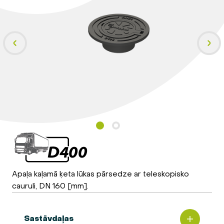
Apaļa kaļamā ķeta lūkas pārsedze ar teleskopisko
cauruli, DN 160 [mm].
Sastāvdaļas