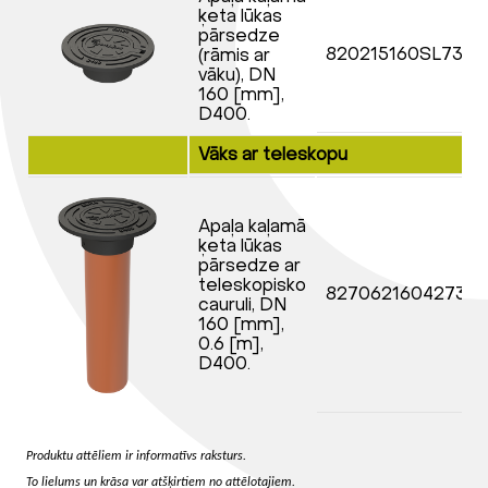
ķeta lūkas
pārsedze
820215160SL730
(rāmis ar
vāku), DN
160 [mm],
D400.
Vāks ar teleskopu
Apaļa kaļamā
ķeta lūkas
pārsedze ar
teleskopisko
82706216042730
cauruli, DN
160 [mm],
0.6 [m],
D400.
Produktu attēliem ir informatīvs raksturs.
To lielums un krāsa var atšķirtiem no attēlotajiem.