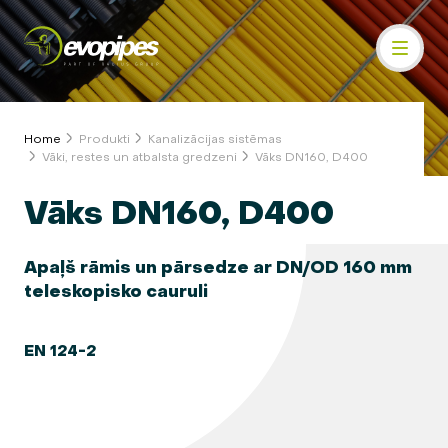
Home
Produkti
Kanalizācijas sistēmas
Vāki, restes un atbalsta gredzeni
Vāks DN160, D400
Vāks DN160, D400
Apaļš rāmis un pārsedze ar DN/OD 160 mm
teleskopisko cauruli
EN 124-2