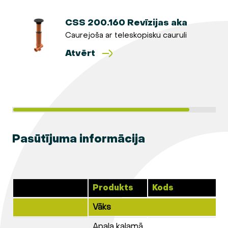
CSS 200.160 Revīzijas aka
Caurejoša ar teleskopisku cauruli
Atvērt
Pasūtījuma informācija
Produkts
Kods
Vāks
Apaļa kaļamā