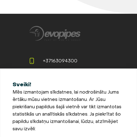
+37163094300
info@evopipes.lv
Sveiki!
Langervaldes iela 2a, Jelgava,
Mēs izmantojam sīkdatnes, lai nodrošinātu Jums
LV-3002, Latvija
ērtāku mūsu vietnes izmantošanu. Ar Jūsu
Pieteikties jaunumiem
piekrišanu papildus šajā vietnē var tikt izmantotas
statistikās un analītiskās sīkdatnes. Ja piekrītat šo
Sīkdatņu iestatījumi
papildu sīkdatņu izmantošanai, lūdzu, atzīmējiet
Privātuma un sīkdatņu
savu izvēli:
politika
Parādīt kartē