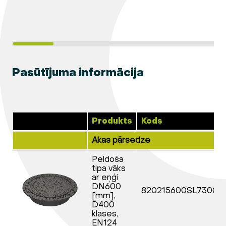
Pasūtījuma informācija
Produkts
Kods
Akas pārsedze
Peldoša
tipa vāks
ar eņģi
DN600
820215600SL73000
[mm],
D400
klases,
EN124