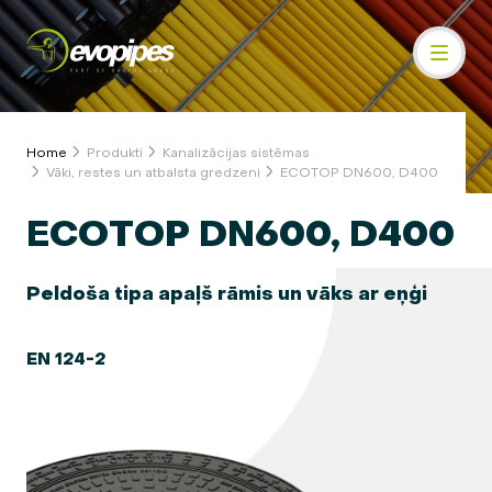
Home
Produkti
Kanalizācijas sistēmas
Vāki, restes un atbalsta gredzeni
ECOTOP DN600, D400
ECOTOP DN600, D400
Peldoša tipa apaļš rāmis un vāks ar eņģi
EN 124-2