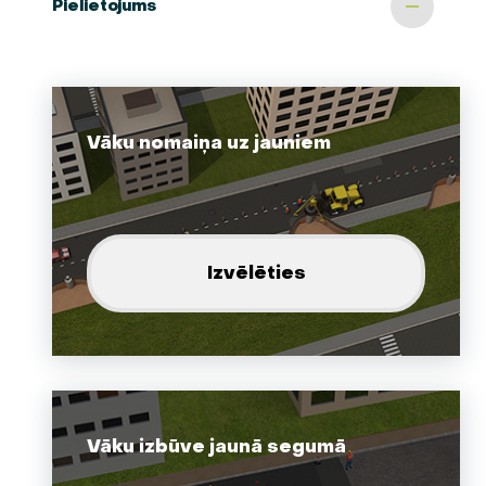
Pielietojums
Vāku nomaiņa uz jauniem
Izvēlēties
Vāku izbūve jaunā segumā