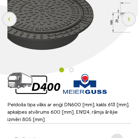
Peldoša tipa vāks ar eņģi DN600 [mm], kakls 613 [mm],
apkalpes atvērums 600 [mm], EN124, rāmja ārējie
izmēri 805 [mm].