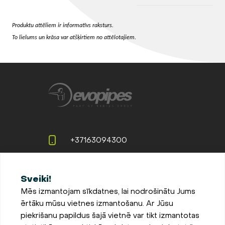
Produktu attēliem ir informatīvs raksturs.
To lielums un krāsa var atšķirtiem no attēlotajiem.
+37163094300
info@evopipes.lv
Sveiki!
Langervaldes iela 2a, Jelgava,
Mēs izmantojam sīkdatnes, lai nodrošinātu Jums
LV-3002, Latvija
ērtāku mūsu vietnes izmantošanu. Ar Jūsu
Pieteikties jaunumiem
piekrišanu papildus šajā vietnē var tikt izmantotas