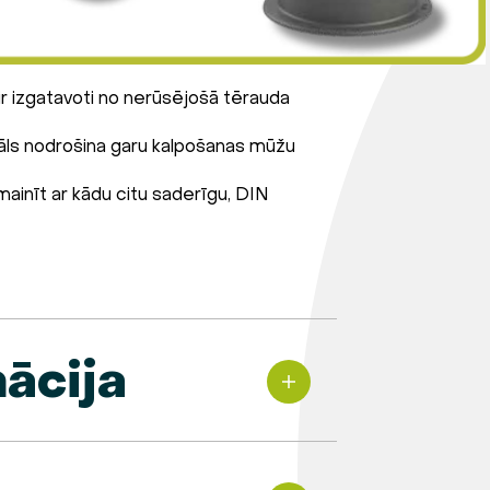
 ir izgatavoti no nerūsējošā tērauda
iāls nodrošina garu kalpošanas mūžu
ainīt ar kādu citu saderīgu, DIN
ācija