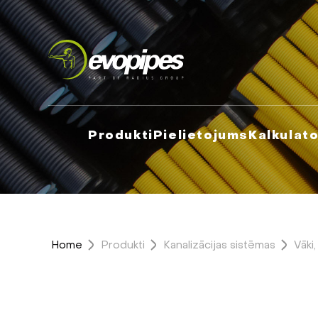
Produkti
Pielietojums
Kalkulato
Home
Produkti
Kanalizācijas sistēmas
Vāki