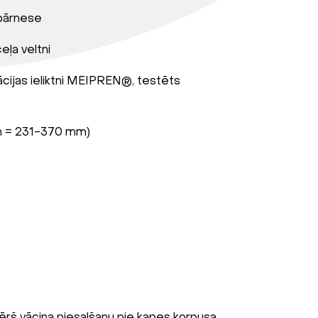
s pārnese
eļa veltni
ācijas ieliktni MEIPREN®, testēts
(h = 231-370 mm)
rš vāciņa piesalšanu pie kapes korpusa