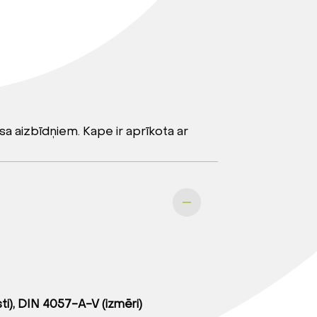
a aizbīdņiem. Kape ir aprīkota ar
ti), DIN 4057-A-V (izmēri)