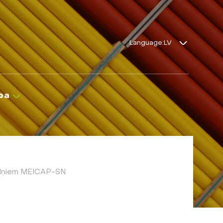
Language:
ba
bīdņiem MEICAP-SN