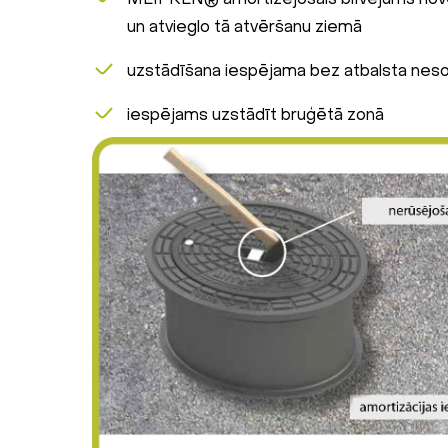
un atvieglo tā atvēršanu ziemā
uzstādīšana iespējama bez atbalsta nes
iespējams uzstādīt bruģētā zonā