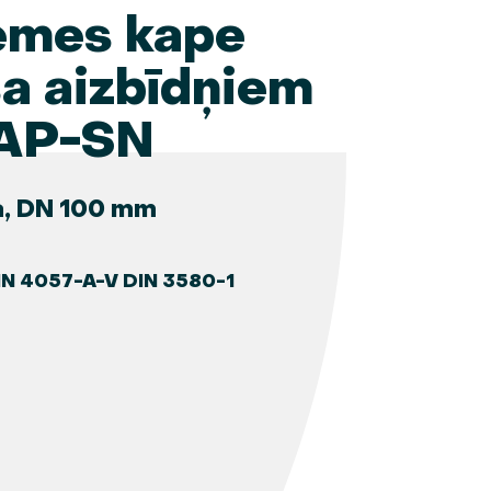
emes kape
sa aizbīdņiem
AP-SN
a, DN 100 mm
IN 4057-A-V DIN 3580-1