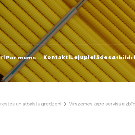
ri
Kontakti
Lejupielādes
Par mums
Atbildī
, restes un atbalsta gredzeni
Virszemes kape servisa aiz