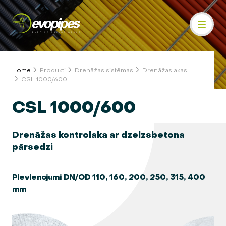
Home
Produkti
Drenāžas sistēmas
Drenāžas akas
CSL 1000/600
CSL 1000/600
Drenāžas kontrolaka ar dzelzsbetona
pārsedzi
Pievienojumi DN/OD 110, 160, 200, 250, 315, 400
mm