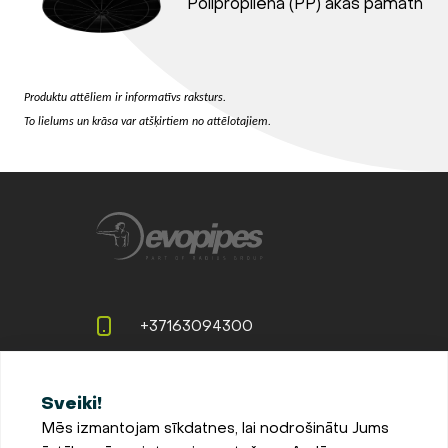
Polipropilēna (PP) akas pamatne
Produktu attēliem ir informatīvs raksturs.
To lielums un krāsa var atšķirtiem no attēlotajiem.
+37163094300
info@evopipes.lv
Sveiki!
Langervaldes iela 2a, Jelgava,
Mēs izmantojam sīkdatnes, lai nodrošinātu Jums
LV-3002, Latvija