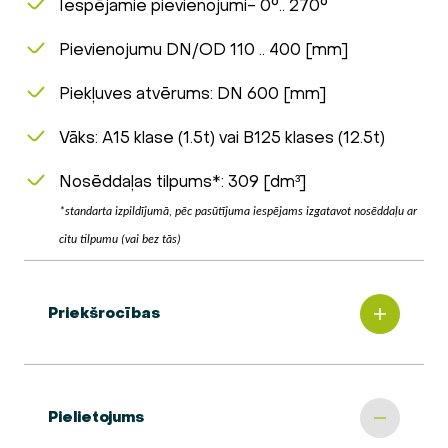
Iespējamie pievienojumi- 0°.. 270°
Pievienojumu DN/OD 110 .. 400 [mm]
Piekļuves atvērums: DN 600 [mm]
Vāks: A15 klase (1.5t) vai B125 klases (12.5t)
Nosēddaļas tilpums*: 309 [dm³]
*standarta izpildījumā, pēc pasūtījuma iespējams izgatavot nosēddaļu ar
citu tilpumu (vai bez tās)
Priekšrocības
Pielietojums