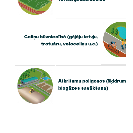
Celiņu būvniecībā (gājēju ietvju,
trotuāru, veloceliņu u.c.)
Atkritumu poligonos (šķidrumu u
biogāzes savākšana)