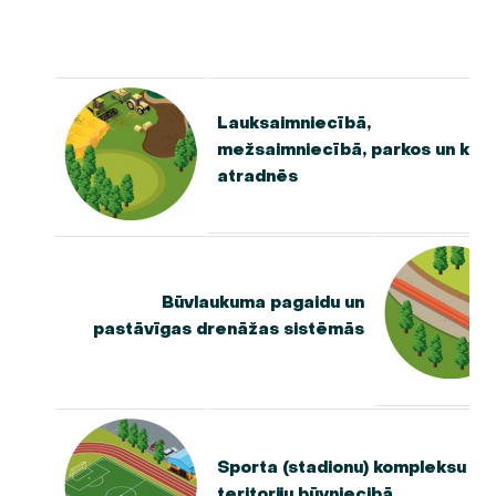
Lauksaimniecībā,
mežsaimniecībā, parkos un kūd
atradnēs
Būvlaukuma pagaidu un
pastāvīgas drenāžas sistēmās
Sporta (stadionu) kompleksu un 
teritoriju būvniecibā