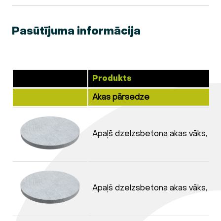
Pasūtījuma informācija
Produkts
Akas pārsedze
Apaļš dzelzsbetona akas vāks, A
Apaļš dzelzsbetona akas vāks, B1