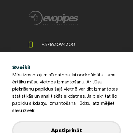
+37163094300
info@evopipes.lv
Sveiki!
Langervaldes iela 2a, Jelgava,
Mēs izmantojam sīkdatnes, lai nodrošinātu Jums
LV-3002, Latvija
ērtāku mūsu vietnes izmantošanu. Ar Jūsu
Pieteikties jaunumiem
piekrišanu papildus šajā vietnē var tikt izmantotas
statistikās un analītiskās sīkdatnes. Ja piekrītat šo
Sīkdatņu iestatījumi
papildu sīkdatņu izmantošanai, lūdzu, atzīmējiet
Privātuma un sīkdatņu
savu izvēli:
politika
Parādīt kartē
Apstiprināt