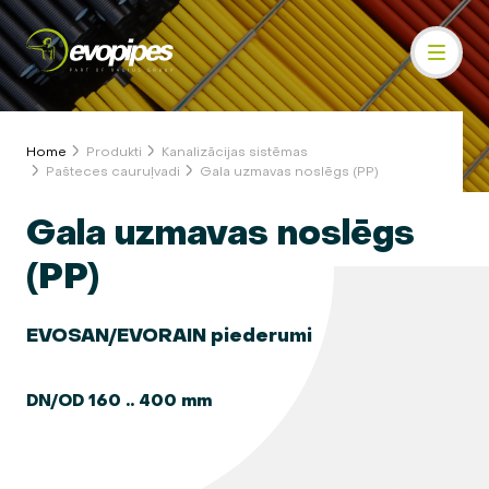
Home
Produkti
Kanalizācijas sistēmas
Pašteces cauruļvadi
Gala uzmavas noslēgs (PP)
Gala uzmavas noslēgs
(PP)
EVOSAN/EVORAIN piederumi
DN/OD 160 .. 400 mm