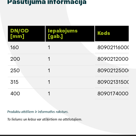
Pasūtījuma informācija
DN/OD
Iepakojums
Kods
[mm]
[gab.]
160
1
809021160000
200
1
80902120000
250
1
80902125000
315
1
809021315000
400
1
80901740000
Produktu attēliem ir informatīvs raksturs.
To lielums un krāsa var atšķirtiem no attēlotajiem.