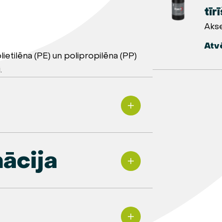
tīr
Akse
Atv
ietilēna (PE) un polipropilēna (PP)
.
ācija