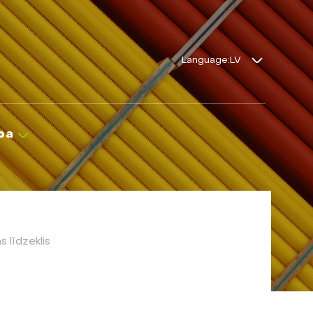
Language:
ba
 līdzeklis