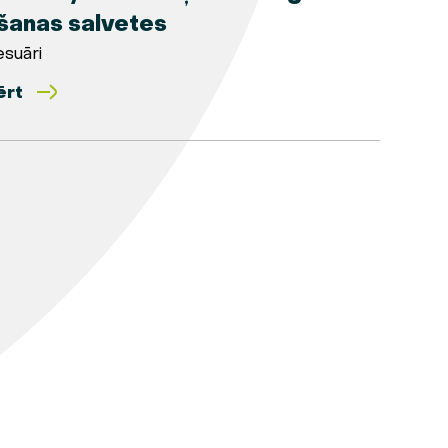
īšanas salvetes
suāri
ērt