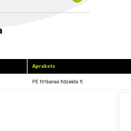
a
Apraksts
PE tīrīšanas līdzeklis 1l