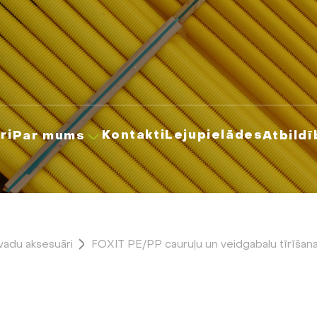
ri
Kontakti
Lejupielādes
Par mums
Atbildī
vadu aksesuāri
FOXIT PE/PP cauruļu un veidgabalu tīrīšanas