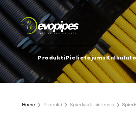
Produkti
Pielietojums
Kalkulato
Home
Produkti
Spiedvadu sistēmas
Spied