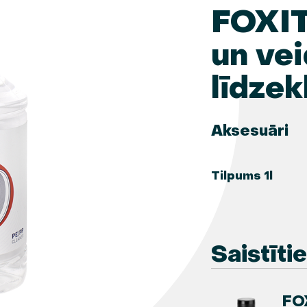
FOXIT
un vei
līdzek
Aksesuāri
Tilpums 1l
Saistīti
FO