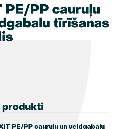
 PE/PP cauruļu
dgabalu tīrīšanas
lis
e produkti
XIT PE/PP cauruļu un veidgabalu