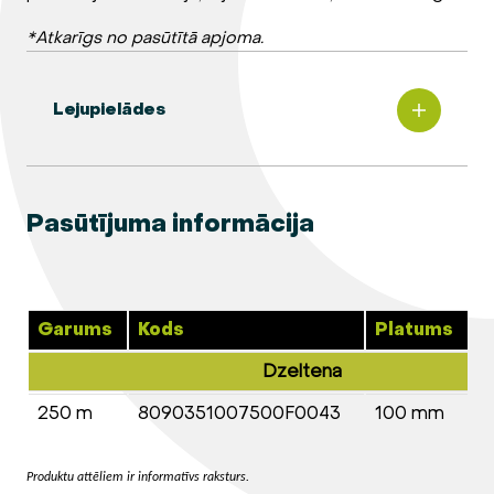
*Atkarīgs no pasūtītā apjoma.
Lejupielādes
Pasūtījuma informācija
Garums
Kods
Platums
B
Dzeltena
250 m
8090351007500F0043
100 mm
0
Produktu attēliem ir informatīvs raksturs.