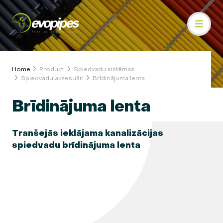
Home
Produkti
Spiedvadu sistēmas
Spiedvadu aksesuāri
Brīdinājuma lenta
Brīdinājuma lenta
Tranšejās ieklājama kanalizācijas
spiedvadu brīdinājuma lenta