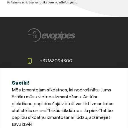
To lielums un krāsa var atšķirtiem no attēlotajiem.
+37163094300
info@evopipes.lv
Sveiki!
Langervaldes iela 2a, Jelgava,
Mēs izmantojam sīkdatnes, lai nodrošinātu Jums
LV-3002, Latvija
ērtāku mūsu vietnes izmantošanu. Ar Jūsu
Pieteikties jaunumiem
piekrišanu papildus šajā vietnē var tikt izmantotas
statistikās un analītiskās sīkdatnes. Ja piekrītat šo
Sīkdatņu iestatījumi
papildu sīkdatņu izmantošanai, lūdzu, atzīmējiet
Privātuma un sīkdatņu
savu izvēli:
politika