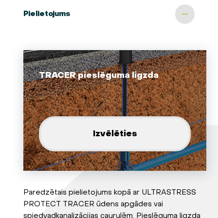
Pielietojums
TRACER pieslēguma ligzda
Izvēlēties
Paredzētais pielietojums kopā ar ULTRASTRESS
PROTECT TRACER ūdens apgādes vai
spiedvadkanalizācijas caurulēm. Pieslēguma ligzda