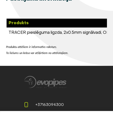
Produkts
TRACER pieslēguma ligzda, 2x0.5mm signālvadi, OD 1
Produktu attēliem ir informatīvs raksturs.
To lielums un krāsa var atšķirtiem no attēlotajiem.
+37163094300