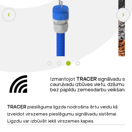
Izmantojot
TRACER
signālvadu sis
cauruļvadu izbūves vietu, dziļumu un i
bez papildu zemesdarbu veikšanas.
TRACER
pieslēguma ligzda nodrošina ērtu veidu kā
izveidot virszemes pieslēgumu signālvadu sistēmai.
Ligzdu var izbūvēt iekš virszemes kapes.