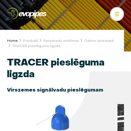
Home
Produkti
Spiedvadu sistēmas
Ūdens spiedvadi
TRACER pieslēguma ligzda
TRACER pieslēguma
ligzda
Virszemes signālvadu pieslēgumam