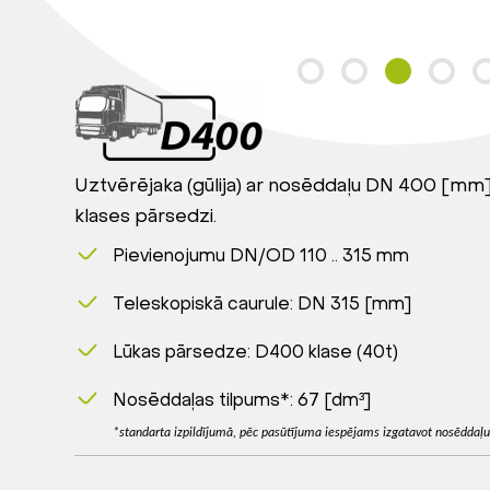
Uztvērējaka (gūlija) ar nosēddaļu DN 400 [mm]
klases pārsedzi.
Pievienojumu DN/OD 110 .. 315 mm
Teleskopiskā caurule: DN 315 [mm]
Lūkas pārsedze: D400 klase (40t)
Nosēddaļas tilpums*: 67 [dm³]
*standarta izpildījumā, pēc pasūtījuma iespējams izgatavot nosēddaļu a