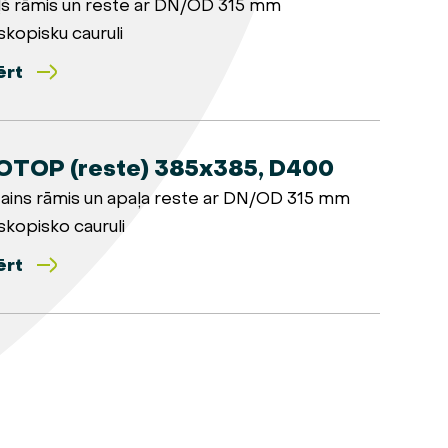
š rāmis un reste ar DN/OD 315 mm
skopisku cauruli
ērt
OTOP (reste) 385x385, D400
ains rāmis un apaļa reste ar DN/OD 315 mm
skopisko cauruli
ērt