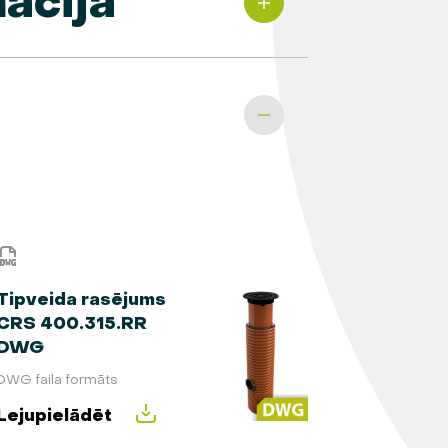
ācija
Tipveida rasējums
CRS 400.315.RR
DWG
DWG faila formāts
Lejupielādēt