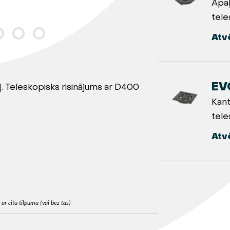
Apaļ
tele
Atv
EV
. Teleskopisks risinājums ar D400
Kant
tele
Atv
r citu tilpumu (vai bez tās)