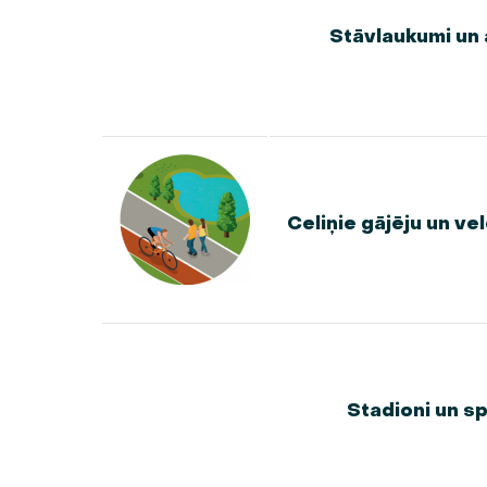
Stāvlaukumi un
Celiņie gājēju un ve
Stadioni un s