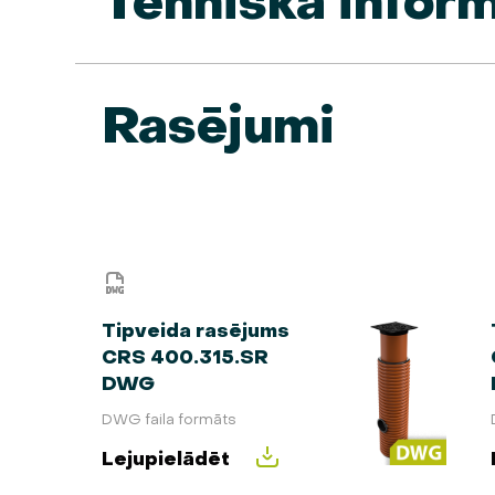
Tehniskā inform
Rasējumi
Tipveida rasējums
CRS 400.315.SR
DWG
DWG faila formāts
Lejupielādēt