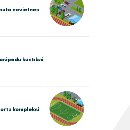
 auto novietnes
losipēdu kustībai
porta kompleksi