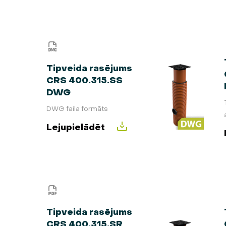
Tipveida rasējums
CRS 400.315.SS
DWG
DWG faila formāts
Lejupielādēt
Tipveida rasējums
CRS 400.315.SR