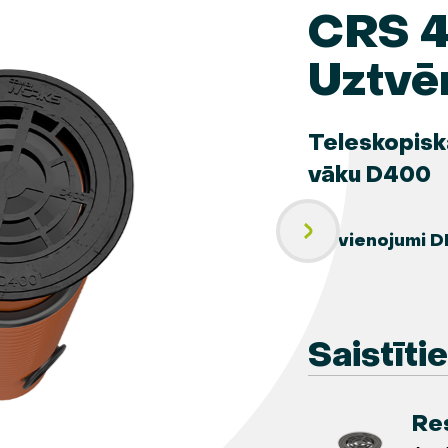
CRS 4
Uztvēr
Teleskopiska
vāku D400
Pievienojumi D
Saistīti
Re