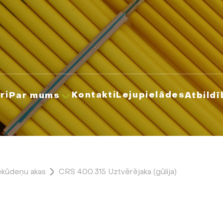
ri
Kontakti
Lejupielādes
Par mums
Atbildī
kūdeņu akas
CRS 400.315 Uztvērējaka (gūlija)