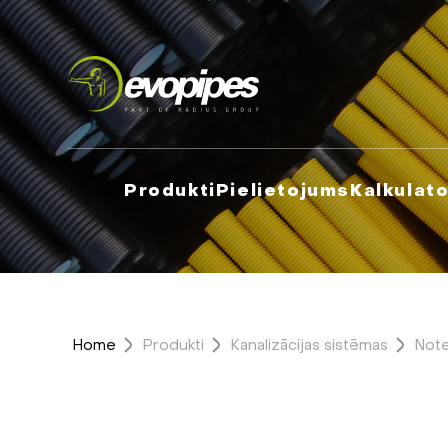
Produkti
Pielietojums
Kalkulato
Home
Produkti
Kanalizācijas sistēmas
Note