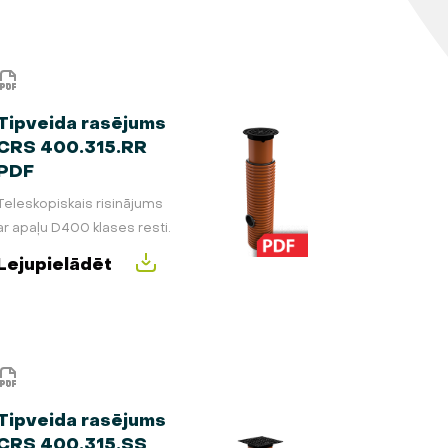
Tipveida rasējums
CRS 400.315.RR
PDF
Teleskopiskais risinājums
ar apaļu D400 klases resti.
Lejupielādēt
Tipveida rasējums
CRS 400.315.SS