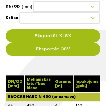
DN/OD [mm]
—
Krāsa
—
Eksportēt XLSX
Eksportēt CSV
Mehāniskās
DN/OD
Garums
Iepakojums
I
izturības
[mm]
[m]
[gab.]
[
klase
EVOCAB HARD N 450 (ar uzmavu)
63
450
6
140
8