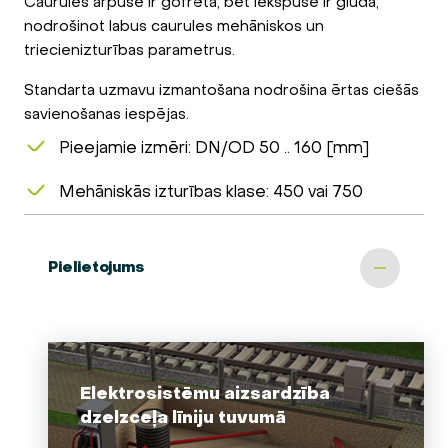
Caurules ārpuse ir gofrēta, bet iekšpuse ir gluda,
nodrošinot labus caurules mehāniskos un
triecienizturības parametrus.
Standarta uzmavu izmantošana nodrošina ērtas ciešās
savienošanas iespējas.
Pieejamie izmēri: DN/OD 50 .. 160 [mm]
Mehāniskās izturības klase: 450 vai 750
Pielietojums
Elektrosistēmu aizsardzība
dzelzceļa līniju tuvumā