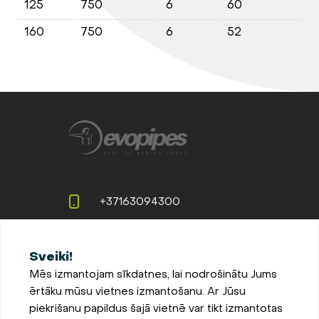
125
750
6
60
3
160
750
6
52
3
+37163094300
info@evopipes.lv
Sveiki!
Langervaldes iela 2a, Jelgava,
Mēs izmantojam sīkdatnes, lai nodrošinātu Jums
LV-3002, Latvija
ērtāku mūsu vietnes izmantošanu. Ar Jūsu
Pieteikties jaunumiem
piekrišanu papildus šajā vietnē var tikt izmantotas