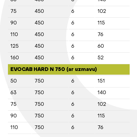
75
450
6
102
6
90
450
6
115
6
110
450
6
76
4
125
450
6
60
3
160
450
6
52
3
EVOCAB HARD N 750 (ar uzmavu)
50
750
6
151
9
63
750
6
140
8
75
750
6
102
6
90
750
6
115
6
110
750
6
76
4