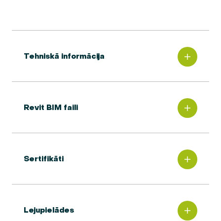
Tehniskā informācija
Revit BIM faili
Sertifikāti
Lejupielādes