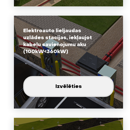
Elektroauto lieljaudas
uzlādes stacijas, iekļaujot
kabeļu savienojumu aku
(100kW<360kW)
Izvēlēties