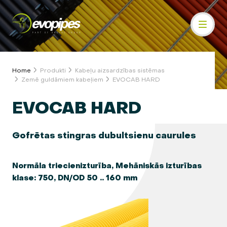
Home
Produkti
Kabeļu aizsardzības sistēmas
Zemē guldāmiem kabeļiem
EVOCAB HARD
EVOCAB HARD
Gofrētas stingras dubultsienu caurules
Normāla triecienizturība, Mehāniskās izturības
klase: 750, DN/OD 50 .. 160 mm