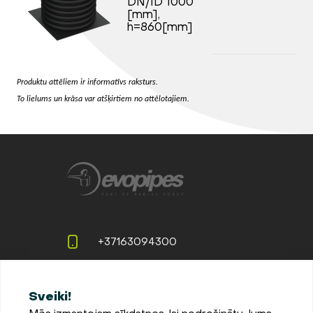
DN/ID 1000
[mm],
h=860[mm]
Produktu attēliem ir informatīvs raksturs.
To lielums un krāsa var atšķirtiem no attēlotajiem.
+37163094300
info@evopipes.lv
Sveiki!
Langervaldes iela 2a, Jelgava,