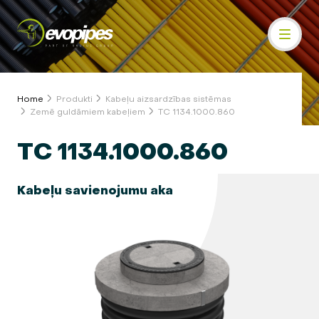
Home
Produkti
Kabeļu aizsardzības sistēmas
Zemē guldāmiem kabeļiem
TC 1134.1000.860
TC 1134.1000.860
Kabeļu savienojumu aka