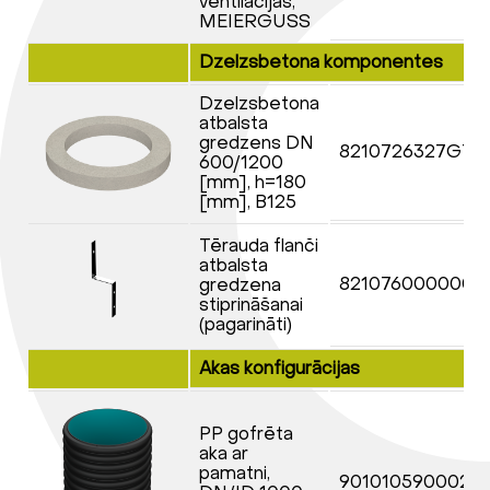
ventilācijas,
MEIERGUSS
Dzelzsbetona komponentes
Dzelzsbetona
atbalsta
gredzens DN
8210726327G71
600/1200
[mm], h=180
[mm], B125
Tērauda flanči
atbalsta
8210760000000
gredzena
stiprināšanai
(pagarināti)
Akas konfigurācijas
PP gofrēta
aka ar
pamatni,
9010105900023