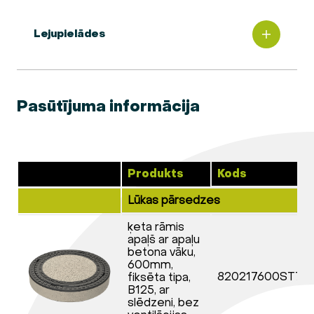
Lejupielādes
Pasūtījuma informācija
Produkts
Kods
Lūkas pārsedzes
ķeta rāmis
apaļš ar apaļu
betona vāku,
600mm,
820217600ST71
fiksēta tipa,
B125, ar
slēdzeni, bez