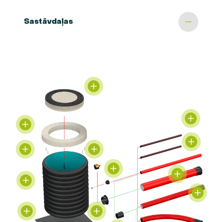
Sastāvdaļas