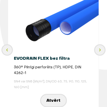
EVODRAIN FLEX bez filtra
360° Pilnīgi perforēts (TP), HDPE, DIN
4262-1
P
SN4 vai SN8 [kN/m²], DN/OD 63, 75, 90, 110, 125,
a
160 [mm]
S
Atvērt