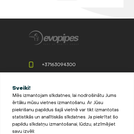
+37163094300
info@evopipes.lv
Sveiki!
Langervaldes iela 2a, Jelgava,
Mēs izmantojam sīkdatnes, lai nodrošinātu Jums
LV-3002, Latvija
ērtāku mūsu vietnes izmantošanu. Ar Jūsu
Pieteikties jaunumiem
piekrišanu papildus šajā vietnē var tikt izmantotas
statistikās un analītiskās sīkdatnes. Ja piekrītat šo
Sīkdatņu iestatījumi
papildu sīkdatņu izmantošanai, lūdzu, atzīmējiet
Privātuma un sīkdatņu
savu izvēli:
politika