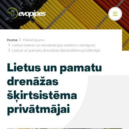
Home
Pielietojums
Lietus ūdens un kanalizācijas sistēmu risinājumi
Lietus un pamatu drenāžas šķirtsistēma privātmājai
Lietus un pamatu
drenāžas
šķirtsistēma
privātmājai