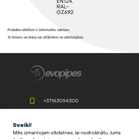
EN124,
RAL-
GZ692
Produktu attēliem ir informatīvs raksturs.
To lielums un krāsa var atšķirtiem no attēlotajiem.
+37163094300
info@evopipes.lv
Sveiki!
Langervaldes iela 2a, Jelgava,
Mēs izmantojam sīkdatnes, lai nodrošinātu Jums
LV-3002, Latvija