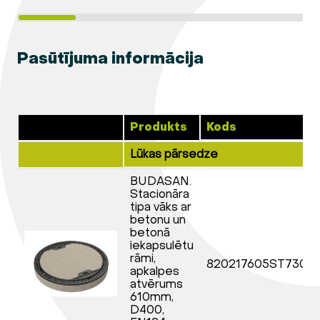
Pasūtījuma informācija
Produkts
Kods
Lūkas pārsedze
BUDASAN.
Stacionāra
tipa vāks ar
betonu un
betonā
iekapsulētu
rāmi,
820217605ST7300
apkalpes
atvērums
610mm,
D400,