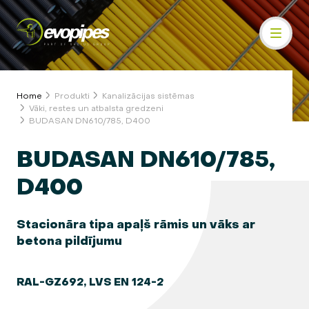
Home
Produkti
Kanalizācijas sistēmas
Vāki, restes un atbalsta gredzeni
BUDASAN DN610/785, D400
BUDASAN DN610/785,
D400
Stacionāra tipa apaļš rāmis un vāks ar
betona pildījumu
RAL-GZ692, LVS EN 124-2