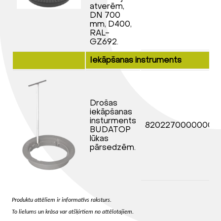
atverēm,
DN 700
mm, D400,
RAL-
GZ692.
Iekāpšanas instruments
Drošas
iekāpšanas
insturments
82022700000000
BUDATOP
lūkas
pārsedzēm.
Produktu attēliem ir informatīvs raksturs.
To lielums un krāsa var atšķirtiem no attēlotajiem.