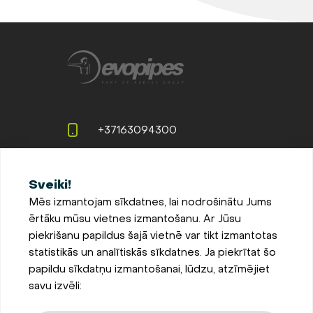
+37163094300
info@evopipes.lv
Sveiki!
Langervaldes iela 2a, Jelgava,
Mēs izmantojam sīkdatnes, lai nodrošinātu Jums
LV-3002, Latvija
ērtāku mūsu vietnes izmantošanu. Ar Jūsu
Pieteikties jaunumiem
piekrišanu papildus šajā vietnē var tikt izmantotas
statistikās un analītiskās sīkdatnes. Ja piekrītat šo
Sīkdatņu iestatījumi
papildu sīkdatņu izmantošanai, lūdzu, atzīmējiet
Privātuma un sīkdatņu
savu izvēli:
politika
Parādīt kartē