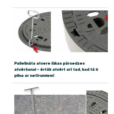
Palielināta atvere lūkas pārsedzes
atvēršanai - ērtāk atvērt arī tad, kad tā ir
pilna ar netīrumiem!