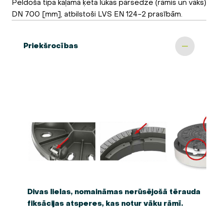
Peldoša tipa kaļamā ķeta lūkas pārsedze (rāmis un vāks)
DN 700 [mm], atbilstoši LVS EN 124-2 prasībām.
Priekšrocības
Divas lielas, nomaināmas nerūsējošā tērauda
fiksācijas atsperes, kas notur vāku rāmī.