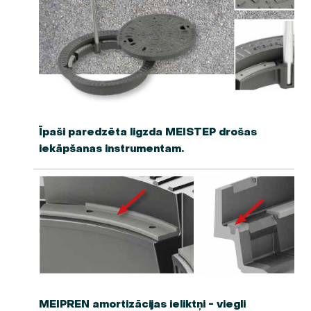
Īpaši paredzēta ligzda MEISTEP drošas
iekāpšanas instrumentam.
MEIPREN amortizācijas ieliktņi - viegli