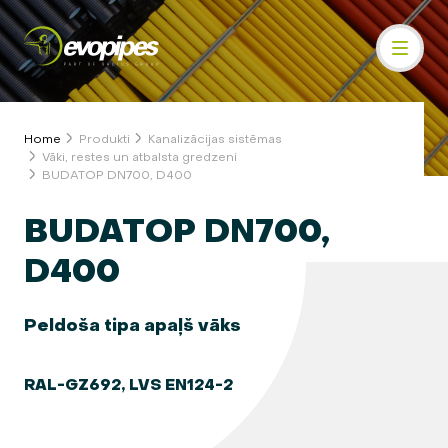
Home
Produkti
Kanalizācijas sistēmas
Vāki, restes un atbalsta gredzeni
BUDATOP DN700, D400
BUDATOP DN700,
D400
Peldoša tipa apaļš vāks
RAL-GZ692, LVS EN124-2