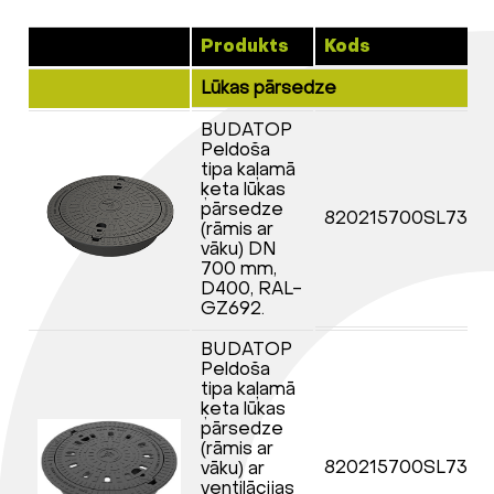
Produkts
Kods
Lūkas pārsedze
BUDATOP
Peldoša
tipa kaļamā
ķeta lūkas
pārsedze
820215700SL730
(rāmis ar
vāku) DN
700 mm,
D400, RAL-
GZ692.
BUDATOP
Peldoša
tipa kaļamā
ķeta lūkas
pārsedze
(rāmis ar
820215700SL730
vāku) ar
ventilācijas