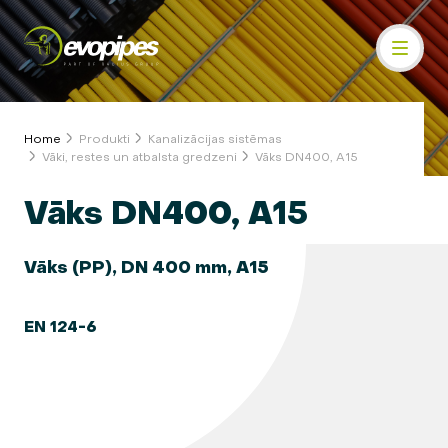
Home
Produkti
Kanalizācijas sistēmas
Vāki, restes un atbalsta gredzeni
Vāks DN400, A15
Vāks DN400, A15
Vāks (PP), DN 400 mm, A15
EN 124-6