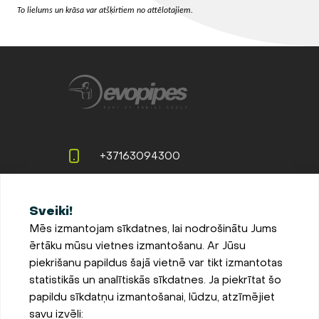
To lielums un krāsa var atšķirtiem no attēlotajiem.
+37163094300
info@evopipes.lv
Sveiki!
Langervaldes iela 2a, Jelgava,
Mēs izmantojam sīkdatnes, lai nodrošinātu Jums
LV-3002, Latvija
ērtāku mūsu vietnes izmantošanu. Ar Jūsu
Pieteikties jaunumiem
piekrišanu papildus šajā vietnē var tikt izmantotas
statistikās un analītiskās sīkdatnes. Ja piekrītat šo
Sīkdatņu iestatījumi
papildu sīkdatņu izmantošanai, lūdzu, atzīmējiet
Privātuma un sīkdatņu
savu izvēli:
politika