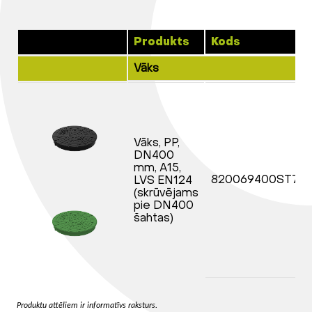
Produkts
Kods
Vāks
Vāks, PP,
DN400
mm, A15,
820069400ST70
LVS EN124
(skrūvējams
pie DN400
šahtas)
Produktu attēliem ir informatīvs raksturs.