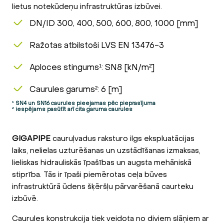
lietus notekūdeņu infrastruktūras izbūvei.
DN/ID 300, 400, 500, 600, 800, 1000 [mm]
Ražotas atbilstoši LVS EN 13476-3
Aploces stingums¹: SN8 [kN/m²]
Caurules garums²: 6 [m]
¹ SN4 un SN16 caurules pieejamas pēc pieprasījuma
² iespējams pasūtīt arī cita garuma caurules
GIGAPIPE
cauruļvadus raksturo ilgs ekspluatācijas
laiks, nelielas uzturēšanas un uzstādīšanas izmaksas,
lieliskas hidrauliskās īpašības un augsta mehāniskā
stiprība. Tās ir īpaši piemērotas ceļa būves
infrastruktūrā ūdens šķēršļu pārvarēšanā caurteku
izbūvē.
Caurules konstrukcija tiek veidota no diviem slāņiem ar