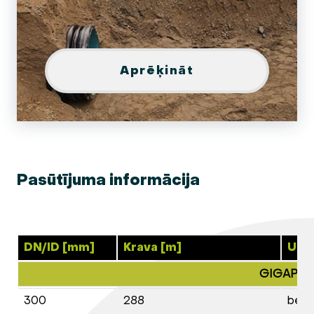
Aprēķināt
Pasūtījuma informācija
DN/ID [mm]
Krava [m]
Uzm
GIGAPIPE
300
288
bez 