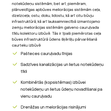
notekūdeņu sistēmām, bet arī, piemēram,
plānveidīgas apbūves meliorācijas sistēmām ceļa,
dzelzceļa, ostu, doku, lidostu, kā arī citu būvju
infrastruktūrā, kā arī lauksaimniecībā izmantojamo
zemju meliorācijas sistēmām galveno cauruļvada
tīklu kolektoru izbūvē. Tās ir īpaši piemērotas ceļa
būves infrastruktūrā ūdens šķēršļu pārvarēšanā
caurteku izbūvē
Pašteces cauruļvadu līnijas
Sadzīves kanalizācijas un lietus notekūdeņu
tīkli
Kombinētās (kopsistēmas) izbūvei
notekūdeņu un lietus ūdeņu novadīšanai pa
vienu cauruļvadu
Drenāžas un melorācijas risinājumi