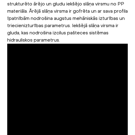
strukturēto ārējo un gludu iekšējo slāņa virsmu no PP
materiāla. Ārējā slāņa virsma ir gofrēta un ar sava profila
īpatnībām nodrošina augstus mehāniskās izturības un
triecienizturības parametrus. Iekšējā slāņa virsma ir
gluda, kas nodrošina izcilus pašteces sistēmas
hidrauliskos parametrus.