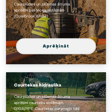
Caurplūdes un plūsmas ātruma
aprēķini pašteces sistēmām
(Colebrook White)
Aprēķināt
Caurtekas hidraulika
Caurplūdes un plūsmas ātruma
aprēķini caurteku sistēmām
GIGAPIPE. Caurtekas parametri tiek