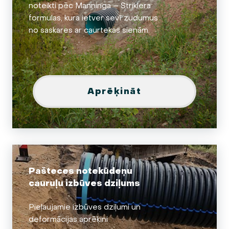
noteikti pēc Manninga – Striklera
formulas, kura ietver sevī zudumus
no saskares ar caurtekas sienām.
Aprēķināt
Pašteces notekūdeņu
cauruļu izbūves dziļums
Pieļaujamie izbūves dziļumi un
deformācijas aprēķini