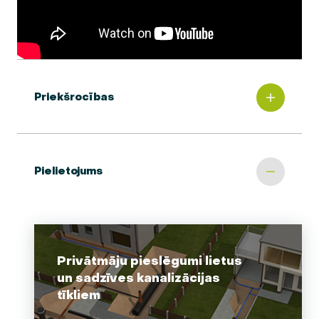
Priekšrocības
Pielietojums
Privātmāju pieslēgumi lietus
un sadzīves kanalizācijas
tīkliem