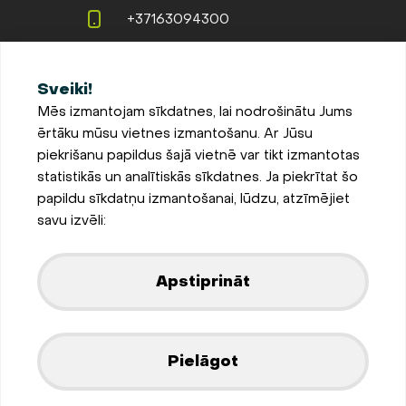
+37163094300
info@evopipes.lv
Sveiki!
Langervaldes iela 2a, Jelgava,
Mēs izmantojam sīkdatnes, lai nodrošinātu Jums
LV-3002, Latvija
ērtāku mūsu vietnes izmantošanu. Ar Jūsu
Pieteikties jaunumiem
piekrišanu papildus šajā vietnē var tikt izmantotas
statistikās un analītiskās sīkdatnes. Ja piekrītat šo
Sīkdatņu iestatījumi
papildu sīkdatņu izmantošanai, lūdzu, atzīmējiet
Privātuma un sīkdatņu
savu izvēli:
politika
Parādīt kartē
Apstiprināt
Izstrādājis
Pielāgot