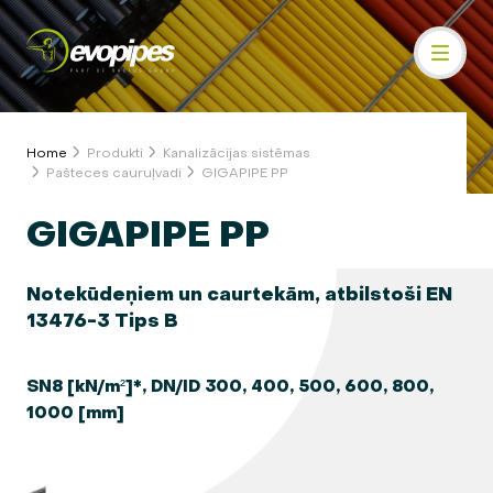
Home
Produkti
Kanalizācijas sistēmas
Pašteces cauruļvadi
GIGAPIPE PP
GIGAPIPE PP
Notekūdeņiem un caurtekām, atbilstoši EN
13476-3 Tips B
SN8 [kN/m²]*, DN/ID 300, 400, 500, 600, 800,
1000 [mm]