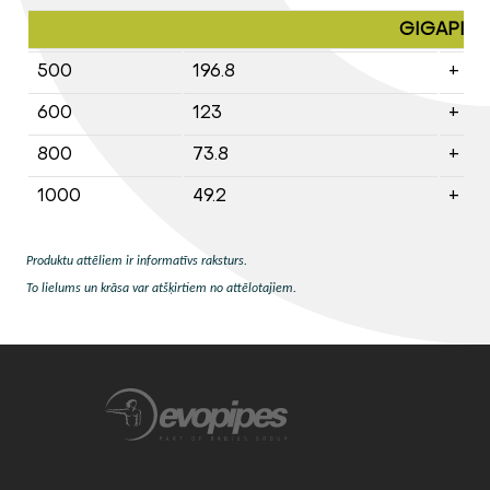
GIGAPIPE 
500
196.8
+
600
123
+
800
73.8
+
1000
49.2
+
Produktu attēliem ir informatīvs raksturs.
To lielums un krāsa var atšķirtiem no attēlotajiem.