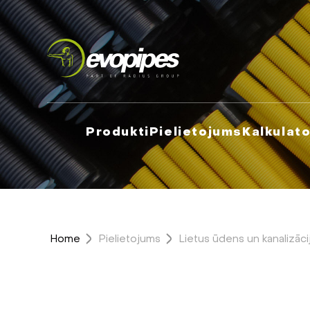
Produkti
Pielietojums
Kalkulato
Home
Pielietojums
Lietus ūdens un kanalizāci