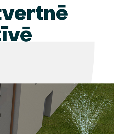
tvertnē
īvē