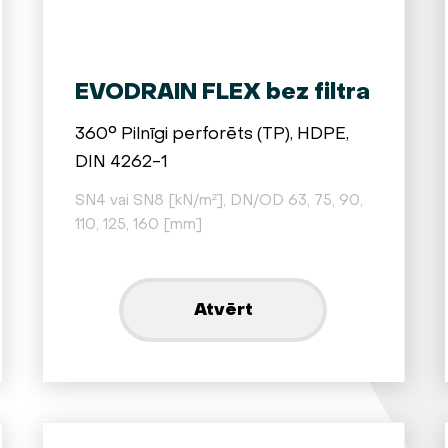
EVODRAIN FLEX bez filtra
360° Pilnīgi perforēts (TP), HDPE,
DIN 4262-1
SN4 vai SN8 [kN/m²], DN/OD 63, 75, 90,
110, 125, 160 [mm]
Atvērt