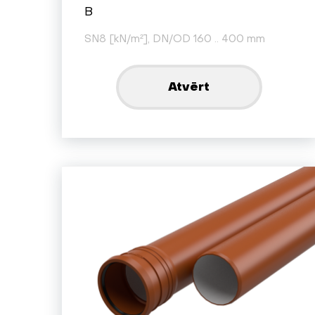
B
SN8 [kN/m²], DN/OD 160 .. 400 mm
Atvērt