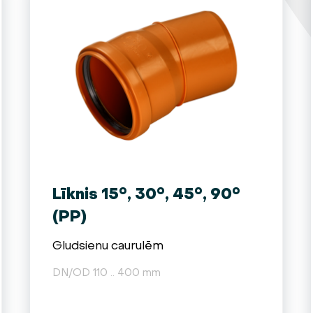
Līknis 15°, 30°, 45°, 90°
(PP)
Gludsienu caurulēm
DN/OD 110 .. 400 mm