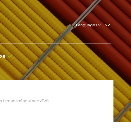
Language:
ba
s izmantošanai sadzīvē