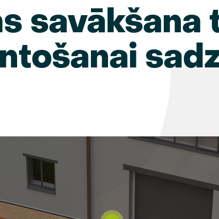
ns savākšana 
ntošanai sadz