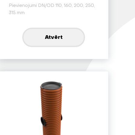
Pievienojumi DN/OD 110, 160, 200, 250,
315 mm
Atvērt