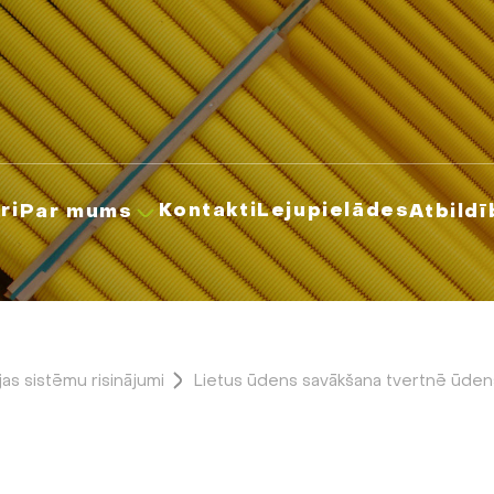
ri
Kontakti
Lejupielādes
Par mums
Atbildī
jas sistēmu risinājumi
Lietus ūdens savākšana tvertnē ūden