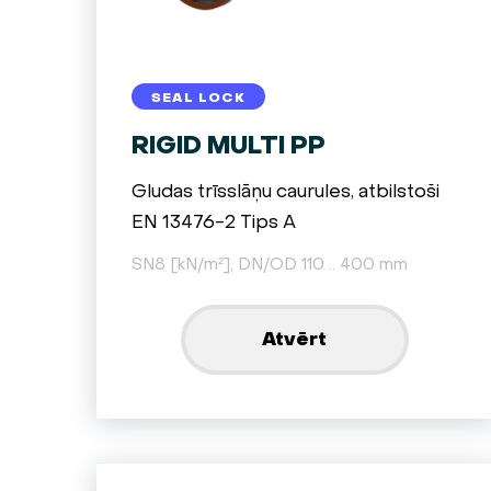
SEAL LOCK
RIGID MULTI PP
Gludas trīsslāņu caurules, atbilstoši
EN 13476-2 Tips A
SN8 [kN/m²], DN/OD 110 .. 400 mm
Atvērt