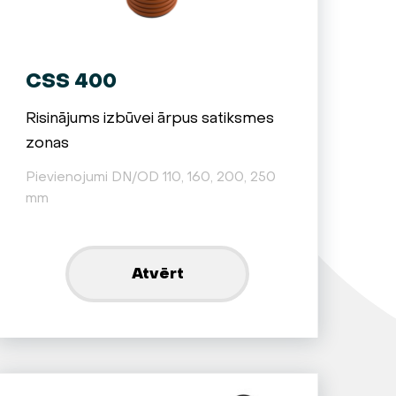
CSS 400
Risinājums izbūvei ārpus satiksmes
zonas
Pievienojumi DN/OD 110, 160, 200, 250
mm
Atvērt