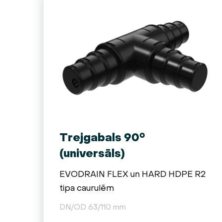
Trejgabals 90°
(universāls)
EVODRAIN FLEX un HARD HDPE R2
tipa caurulēm
DN/OD 63/110 mm