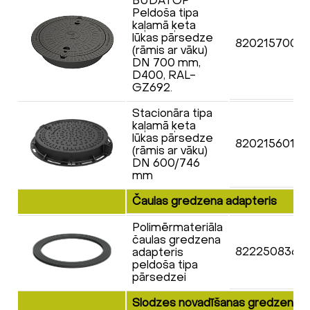
BUDATOP
Peldoša tipa
kaļamā ķeta
lūkas pārsedze
820215700S
(rāmis ar vāku)
DN 700 mm,
D400, RAL-
GZ692.
Stacionāra tipa
kaļamā ķeta
lūkas pārsedze
820215601S
(rāmis ar vāku)
DN 600/746
mm
Čaulas gredzena adapteris
Polimērmateriāla
čaulas gredzena
822250836F
adapteris
peldoša tipa
pārsedzei
Slodzes novadīšanas gredzeni