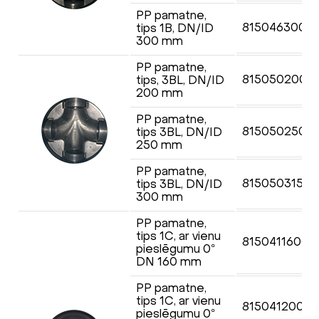
PP pamatne,
8150463008
tips 1B, DN/ID
300 mm
PP pamatne,
8150502007
tips, 3BL,
DN/ID
200 mm
PP pamatne,
8150502507
tips 3BL,
DN/ID
250 mm
PP pamatne,
8150503158
tips 3BL,
DN/ID
300 mm
PP pamatne,
tips 1C, ar vienu
815041160O
pieslēgumu 0
°
DN
160 mm
PP pamatne,
tips 1C, ar vienu
815041200O
pieslēgumu 0
°