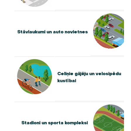
Stāvlaukumi un auto novietnes
Celiņie gājēju un velosipēdu
kustībai
Stadioni un sporta kompleksi