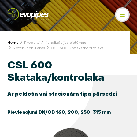
Home
Produkti
Kanalizācijas sistēmas
Notekūdeņu akas
CSL 600 Skataka/kontrolaka
CSL 600
Skataka/kontrolaka
Ar peldoša vai stacionāra tipa pārsedzi
Pievienojumi DN/OD 160, 200, 250, 315 mm