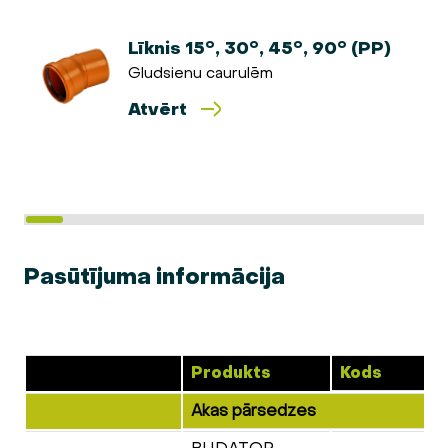
Līknis 15°, 30°, 45°, 90° (PP)
Gludsienu caurulēm
Atvērt
Pasūtījuma informācija
Produkts
Kods
Akas pārsedzes