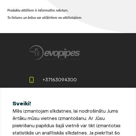
Produktu attēliem ir informatīvs raksturs.
To lielums un krāsa var atšķirtiem no attēlotajiem.
+37163094300
info@evopipes.lv
Sveiki!
Langervaldes iela 2a, Jelgava,
Mēs izmantojam sīkdatnes, lai nodrošinātu Jums
LV-3002, Latvija
ērtāku mūsu vietnes izmantošanu. Ar Jūsu
Pieteikties jaunumiem
piekrišanu papildus šajā vietnē var tikt izmantotas
statistikās un analītiskās sīkdatnes. Ja piekrītat šo