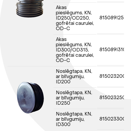
Akas
pieslēgums, KN,
815089I2500
ID250/OD250,
gofrētai caurulei,
OD-C
Akas
pieslēgums, KN,
815089I3100
ID300/OD315,
gofrētai caurulei,
OD-C
Noslēgtapa, KN,
8150232000
ar blīvgumiju,
ID200
Noslēgtapa, KN,
8150232500
ar blīvgumiju,
ID250
Noslēgtapa, KN,
8150233000
ar blīvgumiju,
ID300