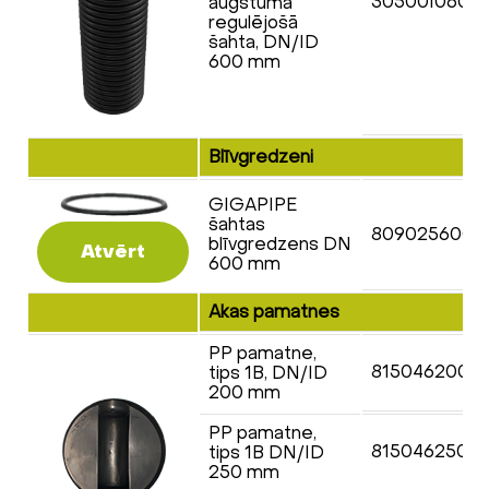
30500I0608
augstuma
regulējošā
šahta, DN/ID
600 mm
Blīvgredzeni
GIGAPIPE
šahtas
8090256000
blīvgredzens DN
Atvērt
600 mm
Akas pamatnes
PP pamatne,
8150462007
tips 1B, DN/ID
200 mm
PP pamatne,
8150462507
tips 1B DN/ID
250 mm