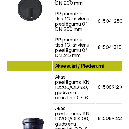
DN
200 mm
PP pamatne,
tips 1C, ar vienu
8150412503
pieslēgumu 0
°
DN
250 mm
PP pamatne,
tips 1C, ar vienu
8150413154
pieslēgumu 0
°
315 mm
DN
Aksesuāri / Piederumi
Akas
pieslēgums, KN,
815089I210
ID200/OD160,
gludsienu
caurulei, OD-S
Akas
pieslēgums, KN,
815089I220
ID200/OD200,
gludsienu