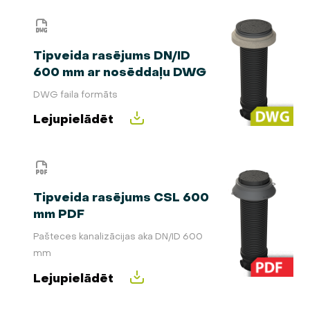
Tipveida rasējums DN/ID
600 mm ar nosēddaļu DWG
DWG faila formāts
Lejupielādēt
Tipveida rasējums CSL 600
mm PDF
Pašteces kanalizācijas aka DN/ID 600
mm
Lejupielādēt