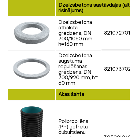
Dzelzsbetona sastāvdaļas (altern
risinājums)
Dzelzsbetona
atbalsta
8210727018
gredzens, DN
700/1060 mm,
h=160 mm
Dzelzsbetona
augstuma
regulēšanas
8210737025
gredzens, DN
700/920 mm, h=
60 mm
Akas šahta
Polipropilēna
(PP) gofrēta
dubultsienu