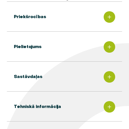
Priekšrocības
Pielietojums
Sastāvdaļas
Tehniskā informācija