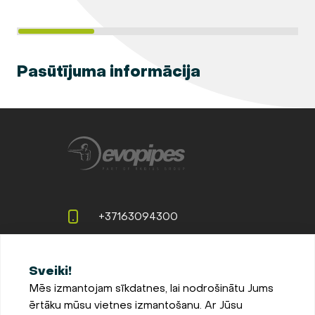
Pasūtījuma informācija
+37163094300
info@evopipes.lv
Sveiki!
Langervaldes iela 2a, Jelgava,
Mēs izmantojam sīkdatnes, lai nodrošinātu Jums
LV-3002, Latvija
ērtāku mūsu vietnes izmantošanu. Ar Jūsu