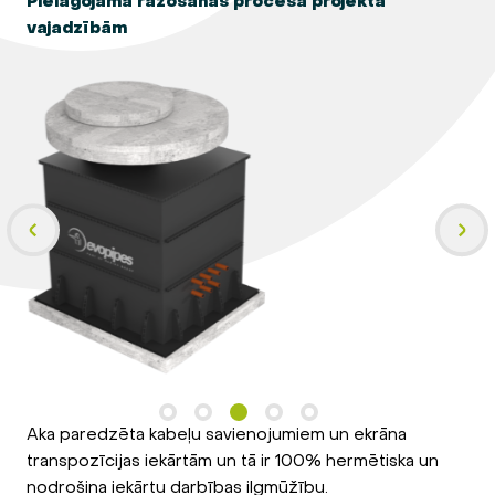
Pielāgojama ražošanas procesā projekta
vajadzībām
Aka paredzēta kabeļu savienojumiem un ekrāna
transpozīcijas iekārtām un tā ir 100% hermētiska un
nodrošina iekārtu darbības ilgmūžību.