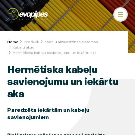
Home
Produkti
Kabeļu aizsardzības sistēmas
Kabeļu akas
Hermētiska kabeļu savienojumu un iekārtu aka
Hermētiska kabeļu
savienojumu un iekārtu
aka
Paredzēta iekārtām un kabeļu
savienojumiem