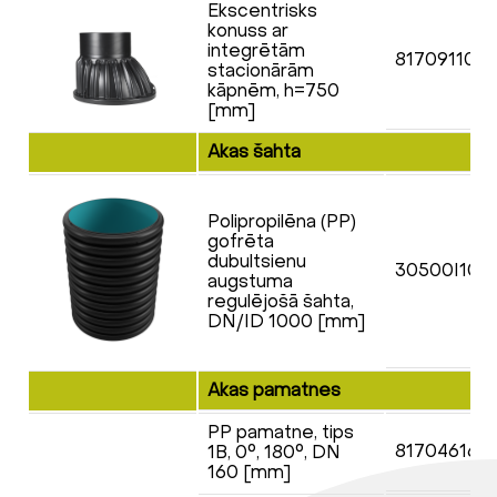
Ekscentrisks
konuss ar
integrētām
817091106
stacionārām
kāpnēm, h=750
[mm]
Akas šahta
Polipropilēna (PP)
gofrēta
dubultsienu
30500I100
augstuma
regulējošā šahta,
DN/ID 1000 [mm]
Akas pamatnes
PP pamatne, tips
817046160
1B, 0°, 180°, DN
160 [mm]