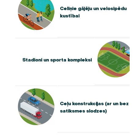
Celiņie gājēju un velosipēdu
kustībai
Stadioni un sporta kompleksi
Ceļu konstrukcijas (ar un bez
satiksmes slodzes)