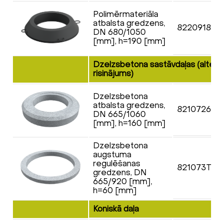
Polimērmateriāla
atbalsta gredzens,
822091832
DN 680/1050
[mm], h=190 [mm]
Dzelzsbetona sastāvdaļas (altern
risinājums)
Dzelzsbetona
atbalsta gredzens,
82107266
DN 665/1060
[mm], h=160 [mm]
Dzelzsbetona
augstuma
regulēšanas
821073T0
gredzens, DN
665/920 [mm],
h=60 [mm]
Koniskā daļa