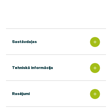
Sastāvdaļas
Tehniskā informācija
Rasējumi