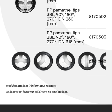
[mm]
PP pamatne, tips
3BL, 90°, 180°,
81705025
270°, DN 250
[mm]
PP pamatne, tips
817050315
3BL, 90°, 180°,
270°, DN 315 [mm]
pēc piepra
Produktu attēliem ir informatīvs raksturs.
To lielums un krāsa var atšķirtiem no attēlotajiem.