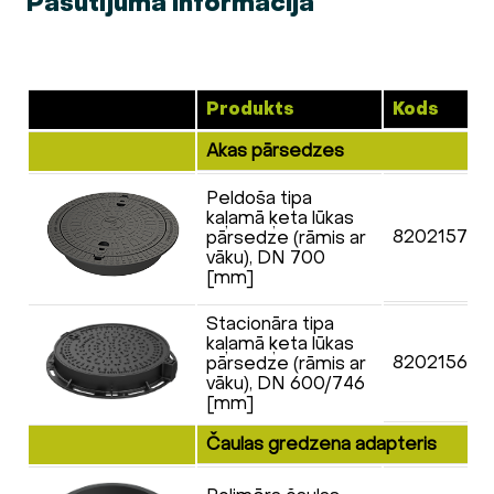
Pasūtījuma informācija
Produkts
Kods
Akas pārsedzes
Peldoša tipa
kaļamā ķeta lūkas
820215700
pārsedze (rāmis ar
vāku), DN 700
[mm]
Stacionāra tipa
kaļamā ķeta lūkas
820215601
pārsedze (rāmis ar
vāku), DN 600/746
[mm]
Čaulas gredzena adapteris