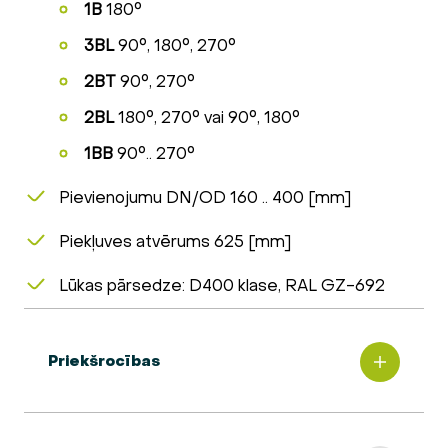
1B
180°
3BL
90°, 180°, 270°
2BT
90°, 270°
2BL
180°, 270° vai 90°, 180°
1BB
90°.. 270°
Pievienojumu DN/OD 160 .. 400 [mm]
Piekļuves atvērums 625 [mm]
Lūkas pārsedze: D400 klase, RAL GZ-692
Priekšrocības