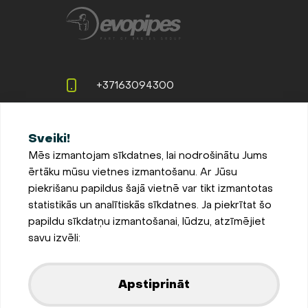
+37163094300
info@evopipes.lv
Sveiki!
Langervaldes iela 2a, Jelgava,
Mēs izmantojam sīkdatnes, lai nodrošinātu Jums
LV-3002, Latvija
ērtāku mūsu vietnes izmantošanu. Ar Jūsu
Pieteikties jaunumiem
piekrišanu papildus šajā vietnē var tikt izmantotas
statistikās un analītiskās sīkdatnes. Ja piekrītat šo
Sīkdatņu iestatījumi
papildu sīkdatņu izmantošanai, lūdzu, atzīmējiet
Privātuma un sīkdatņu
savu izvēli:
politika
Parādīt kartē
Apstiprināt