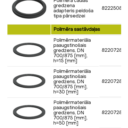
Polimēra čaulas
gredzena
82225083
adapteris peldoša
tipa pārsedzei
Polimēra sastāvdaļas
Polimērmateriāla
paaugstinošais
82207283
gredzens, DN
700/875 [mm],
h=15 [mm]
Polimērmateriāla
paaugstinošais
82207283
gredzens, DN
700/875 [mm],
h=30 [mm]
Polimērmateriāla
paaugstinošais
82207283
gredzens, DN
700/875 [mm],
h=50 [mm]