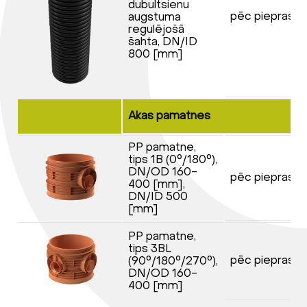
dubultsienu
pēc pieprasīj
augstuma
regulējošā
šahta, DN/ID
800 [mm]
Akas pamatnes
PP pamatne,
tips 1B (0°/180°),
DN/OD 160-
pēc pieprasīj
400 [mm],
DN/ID 500
[mm]
PP pamatne,
tips 3BL
pēc pieprasīj
(90°/180°/270°),
DN/OD 160-
400 [mm]