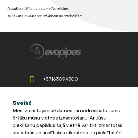
Produktu attēliem ir informatīvs raksturs.
To lielums un krāsa var atšķirtiem no attēlotajiem.
+37163094300
info@evopipes.lv
Sveiki!
Langervaldes iela 2a, Jelgava,
Mēs izmantojam sīkdatnes, lai nodrošinātu Jums
LV-3002, Latvija
ērtāku mūsu vietnes izmantošanu. Ar Jūsu
Pieteikties jaunumiem
piekrišanu papildus šajā vietnē var tikt izmantotas
statistikās un analītiskās sīkdatnes. Ja piekrītat šo
Sīkdatņu iestatījumi