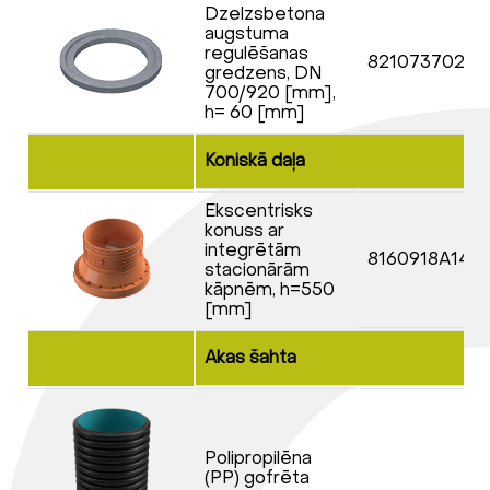
Dzelzsbetona
augstuma
regulēšanas
8210737025
gredzens, DN
700/920 [mm],
h= 60 [mm]
Koniskā daļa
Ekscentrisks
konuss ar
integrētām
8160918A142
stacionārām
kāpnēm, h=550
[mm]
Akas šahta
Polipropilēna
(PP) gofrēta