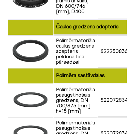
(rāmis ar vāku),
DN 600/746
[mm], D400
Čaulas gredzena adapteris
Polimērmateriāla
čaulas gredzena
adapteris
822250836F
peldoša tipa
pārsedzei
Polimēra sastāvdaļas
Polimērmateriāla
paaugstinošais
8220728343
gredzens, DN
700/875 [mm],
h=15 [mm]
Polimērmateriāla
paaugstinošais
8220728343
gredzens, DN