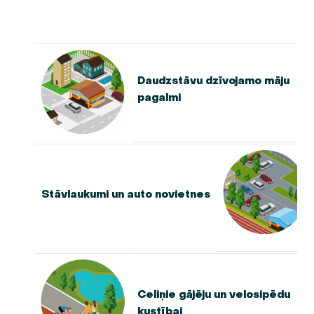
Daudzstāvu dzīvojamo māju
pagalmi
Stāvlaukumi un auto novietnes
Celiņie gājēju un velosipēdu
kustībai