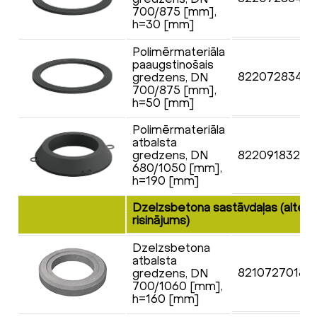
700/875 [mm],
h=30 [mm]
Polimērmateriāla
paaugstinošais
822072834N
gredzens, DN
700/875 [mm],
h=50 [mm]
Polimērmateriāla
atbalsta
gredzens, DN
822091832F
680/1050 [mm],
h=190 [mm]
Dzelzsbetona sastāvdaļas (altern
risinājums)
Dzelzsbetona
atbalsta
82107270185
gredzens, DN
700/1060 [mm],
h=160 [mm]