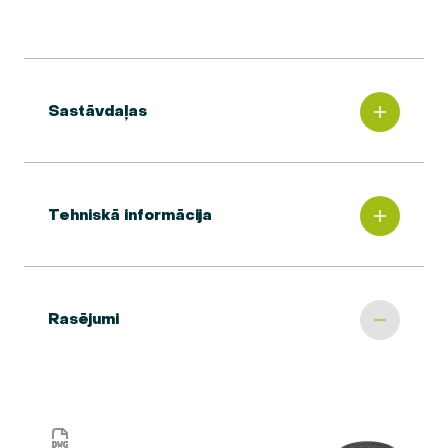
Sastāvdaļas
Tehniskā informācija
Rasējumi