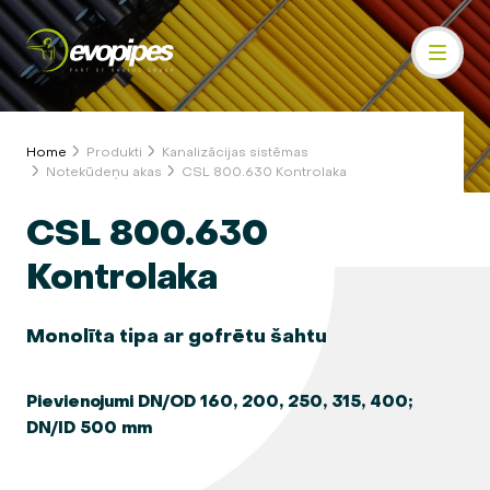
Home
Produkti
Kanalizācijas sistēmas
Notekūdeņu akas
CSL 800.630 Kontrolaka
CSL 800.630
Kontrolaka
Monolīta tipa ar gofrētu šahtu
Pievienojumi DN/OD 160, 200, 250, 315, 400;
DN/ID 500 mm