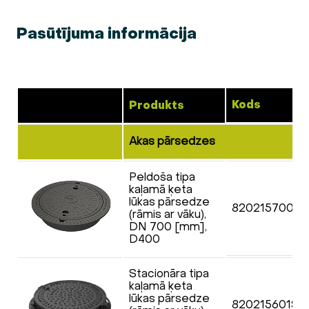
Pasūtījuma informācija
Kods
Produkts
Akas pārsedzes
Peldoša tipa
kaļamā ķeta
lūkas pārsedze
820215700S
(rāmis ar vāku),
DN 700 [mm],
D400
Stacionāra tipa
kaļamā ķeta
lūkas pārsedze
820215601ST