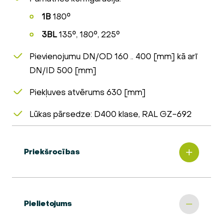
1B
180°
3BL
135°, 180°, 225°
Pievienojumu DN/OD 160 .. 400 [mm] kā arī
DN/ID 500 [mm]
Piekļuves atvērums 630 [mm]
Lūkas pārsedze: D400 klase, RAL GZ-692
Priekšrocības
Pielietojums