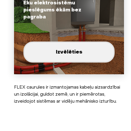
Ēku elektrosistēmu
pieslēgums ēkām bez
pagraba
Izvēlēties
FLEX caurules ir izmantojamas kabeļu aizsardzībai
un izolācijai, guldot zemē, un ir piemērotas,
izveidojot sistēmas ar vidēju mehānisko izturību.