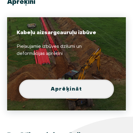
Aprēķini
Kabeļu aizsargcauruļu izbūve
Pieļaujamie izbūves dziļumi un
deformācijas aprēķini
Aprēķināt