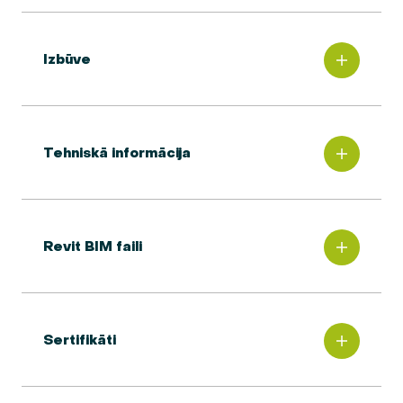
Izbūve
Tehniskā informācija
Revit BIM faili
Sertifikāti