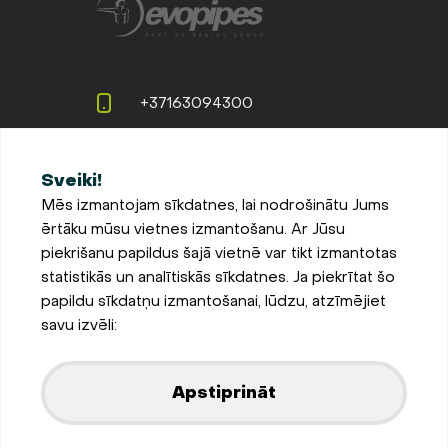
+37163094300
info@evopipes.lv
Sveiki!
Langervaldes iela 2a, Jelgava,
Mēs izmantojam sīkdatnes, lai nodrošinātu Jums
LV-3002, Latvija
ērtāku mūsu vietnes izmantošanu. Ar Jūsu
Pieteikties jaunumiem
piekrišanu papildus šajā vietnē var tikt izmantotas
statistikās un analītiskās sīkdatnes. Ja piekrītat šo
Sīkdatņu iestatījumi
papildu sīkdatņu izmantošanai, lūdzu, atzīmējiet
Privātuma un sīkdatņu
savu izvēli:
politika
Parādīt kartē
Apstiprināt