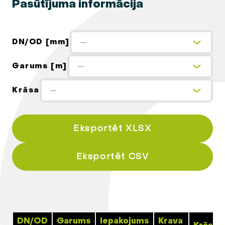
Pasūtījuma informācija
DN/OD [mm]
—
Garums [m]
—
Krāsa
—
Eksportēt XLSX
Eksportēt CSV
DN/OD
Garums
Iepakojums
Krava