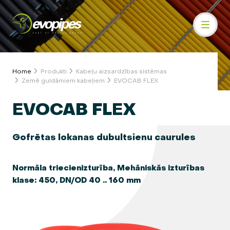
Home
Produkti
Kabeļu aizsardzības sistēmas
Zemē guldāmiem kabeļiem
EVOCAB FLEX
EVOCAB FLEX
Gofrētas lokanas dubultsienu caurules
Normāla triecienizturība, Mehāniskās izturības
klase: 450, DN/OD 40 .. 160 mm