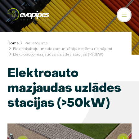
Home
Pielietojums
Elektrokabeļu un telekomunikāciju sistēmu risinājumi
Elektroauto mazjaudas uzlādes stacijas (>50kW)
Elektroauto
mazjaudas uzlādes
stacijas (>50kW)