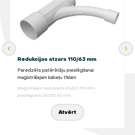
Redukcijas atzars 110/63 mm
Paredzēts patērētāju pieslēgšanai
maģistrālajam kabeļu tīklam
G
Maģistrālais cauruļvads DN/DO 110 mm,
N
pieslēgums DN/OD 63 mm
k
Atvērt