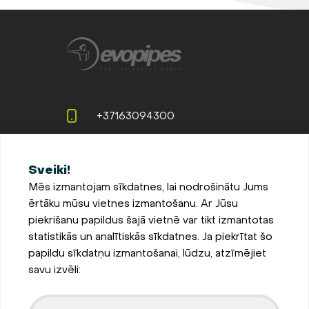
+37163094300
info@evopipes.lv
Sveiki!
Langervaldes iela 2a, Jelgava,
Mēs izmantojam sīkdatnes, lai nodrošinātu Jums
LV-3002, Latvija
ērtāku mūsu vietnes izmantošanu. Ar Jūsu
Pieteikties jaunumiem
piekrišanu papildus šajā vietnē var tikt izmantotas
statistikās un analītiskās sīkdatnes. Ja piekrītat šo
Sīkdatņu iestatījumi
papildu sīkdatņu izmantošanai, lūdzu, atzīmējiet
Privātuma un sīkdatņu
savu izvēli:
politika
Parādīt kartē