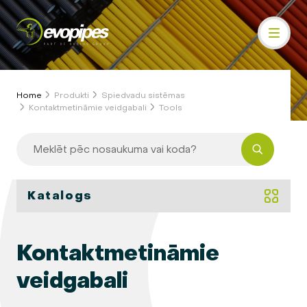
Home
Produkti
Spiedvadu sistēmas
Kontaktmetināmie veidgabali
Tools
Katalogs
Kontaktmetināmie
veidgabali