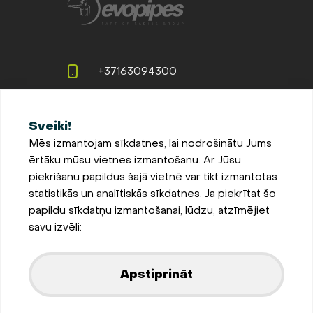
+37163094300
info@evopipes.lv
Sveiki!
Langervaldes iela 2a, Jelgava,
Mēs izmantojam sīkdatnes, lai nodrošinātu Jums
LV-3002, Latvija
ērtāku mūsu vietnes izmantošanu. Ar Jūsu
Pieteikties jaunumiem
piekrišanu papildus šajā vietnē var tikt izmantotas
statistikās un analītiskās sīkdatnes. Ja piekrītat šo
Sīkdatņu iestatījumi
papildu sīkdatņu izmantošanai, lūdzu, atzīmējiet
Privātuma un sīkdatņu
savu izvēli:
politika
Parādīt kartē
Apstiprināt