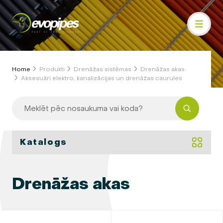
Home
Produkti
Drenāžas sistēmas
Drenāžas akas
Aksesuāri elektro, kanalizācijas un drenāžas caurules
Katalogs
Drenāžas akas