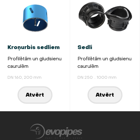
Kroņurbis sedliem
Sedli
Profilētām un gludsienu
Profilētām un gludsienu
caurulēm
caurulēm
DN 160, 200 mm
DN 250 .. 1000 mm
Atvērt
Atvērt