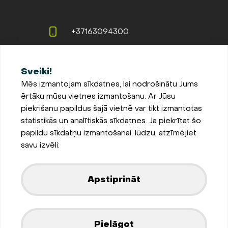
+37163094300
info@evopipes.lv
Sveiki!
Langervaldes iela 2a, Jelgava,
Mēs izmantojam sīkdatnes, lai nodrošinātu Jums
LV-3002, Latvija
ērtāku mūsu vietnes izmantošanu. Ar Jūsu
Pieteikties jaunumiem
piekrišanu papildus šajā vietnē var tikt izmantotas
statistikās un analītiskās sīkdatnes. Ja piekrītat šo
Sīkdatņu iestatījumi
papildu sīkdatņu izmantošanai, lūdzu, atzīmējiet
Privātuma un sīkdatņu
savu izvēli:
politika
Parādīt kartē
Apstiprināt
Izstrādājis
Pielāgot