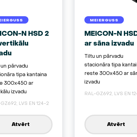
EIERGUSS
MEIERGUSS
ICON-N HSD 2
MEICON-N HSD
vertikālu
ar sāna izvadu
vadu
Tiltu un pārvadu
stacionāra tipa kanta
u un pārvadu
reste 300x450 ar sā
ionāra tipa kantaina
izvadu
te 300x450 ar
ikālu izvadu
RAL-GZ692, LVS EN 12
GZ692, LVS EN 124-2
Atvērt
Atvērt