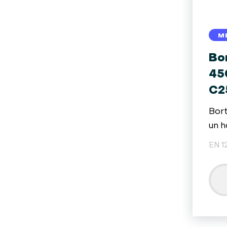
M
Bo
45
C2
Bort
un h
EN 1