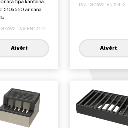
ionāra tipa kantaina
RAL-GZ692, EN 124-2
e 510x560 ar sāna
du
GZ692, LVS EN 124-2
Atvērt
Atvērt