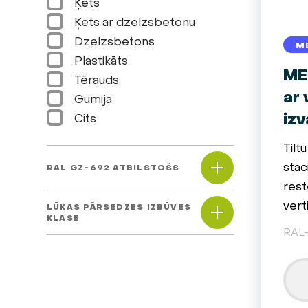
Ķets
Ķets ar dzelzsbetonu
Dzelzsbetons
M
Plastikāts
ME
Tērauds
ar 
Gumija
iz
Cits
Tilt
stac
RAL GZ-692 ATBILSTOŠS
res
vert
LŪKAS PĀRSEDZES IZBŪVES
KLASE
RAL-