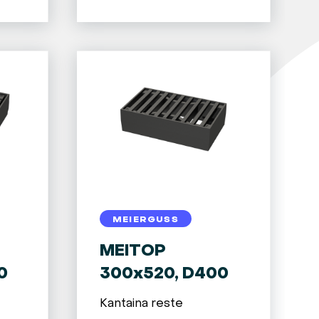
MEIERGUSS
MEITOP
0
300x520, D400
Kantaina reste