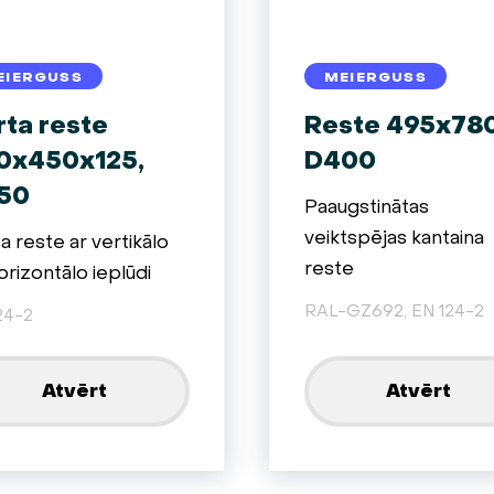
EIERGUSS
MEIERGUSS
rta reste
Reste 495x780
0x450x125,
D400
50
Paaugstinātas
veiktspējas kantaina
a reste ar vertikālo
reste
orizontālo ieplūdi
RAL-GZ692, EN 124-2
24-2
Atvērt
Atvērt