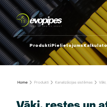
Produkti
Pielietojums
Kalkulato
Home
Produkti
Kanalizācijas sistēmas
Vāki
Vāki, restes un 