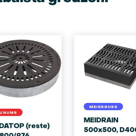
MEIERGUSS
AUNUMS
MEIDRAIN
DATOP (reste)
500x500, D40
800/976,