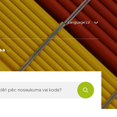
Language:
ba