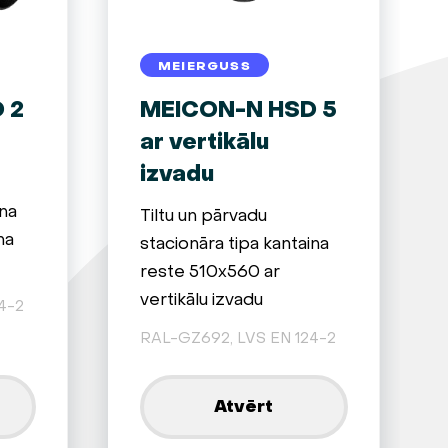
MEIERGUSS
 2
MEICON-N HSD 5
ar vertikālu
izvadu
ina
Tiltu un pārvadu
na
stacionāra tipa kantaina
reste 510x560 ar
vertikālu izvadu
4-2
RAL-GZ692, LVS EN 124-2
Atvērt