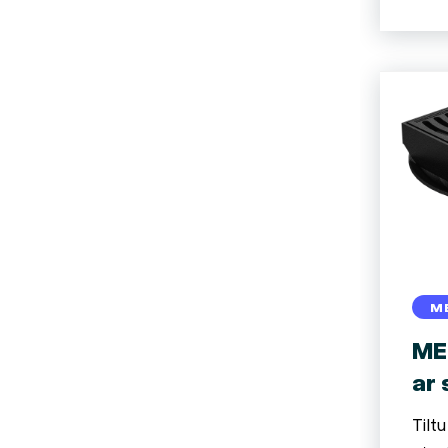
M
ME
ar 
Tilt