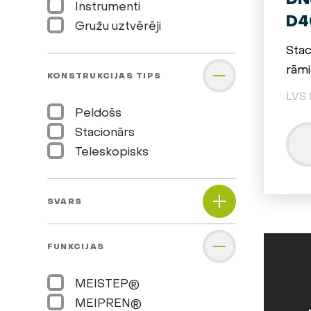
Instrumenti
D4
Gružu uztvērēji
Stac
rāmi
KONSTRUKCIJAS TIPS
LVS 
Peldošs
Stacionārs
Teleskopisks
SVARS
FUNKCIJAS
MEISTEP®
MEIPREN®