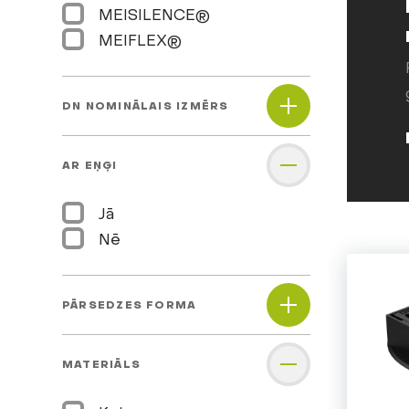
MEISILENCE®
MEIFLEX®
DN NOMINĀLAIS IZMĒRS
AR EŅĢI
Jā
Nē
PĀRSEDZES FORMA
MATERIĀLS